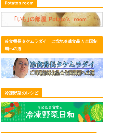
Potato’s room
冷食番長タケムラダイ ご当地冷凍食品☆全国制
覇への道
冷凍野菜のレシピ