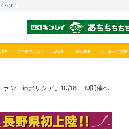
〉やっぱ
ャーハン
プン、9月
彩りごは
ル
POPUP
”れいと
&A
冷凍食品ごはん
EVENT
COLUMN
よくあるご質問
年～夏に限
SE
売中
（大分
 〜ご当
～
第７
ン inデリシア」10/18・19開催へ、