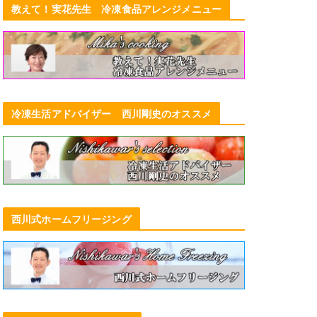
教えて！実花先生 冷凍食品アレンジメニュー
冷凍生活アドバイザー 西川剛史のオススメ
日本アクセス「チン！するレストラ
西川式ホームフリージング
ン」in NAGOYA(4/13～28）過去最
大規模約300種類が食べ放題
2024年4月5日