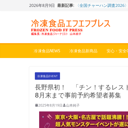
Skip
2026年8月9日
最新記事:
〈全国チャーハン調査2026
to
りお米メニュー人気1位はチ
content
～ニチレイフーズ調べ
冷凍ワンプレート№1のニッ
から新ブランド『ニップン、
ん。』～”おいしさ”をアピー
餃子キャラ”ぎょざ・ぎょざお”
ストアで作者にご挨拶、新作
うこ～こ～”を知る
冷凍食品NEWS
冷凍食品新商品
安心・安全Q
「CHEESE WONDER」5周
定さわやかフレーバー「CHEE
WONDER YELLOW」復刻発
神楽茶屋『牛ホルモン炒め』
冷凍食品EVENT
県）：冷食番長タケムラダイ
地冷凍食品☆全国制覇への道
長野県初！ 「チン！するレストラ
４歩
8月末まで事前予約希望者募集
2025年8月19日
山本純子