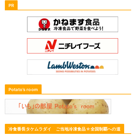
PR
Potato’s room
冷食番長タケムラダイ ご当地冷凍食品☆全国制覇への道