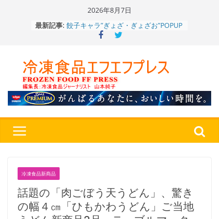
Skip
2026年8月7日
to
餃子キャラ”ぎょざ・ぎょざお”POPUP
最新記事:
ストアで作者にご挨拶、新作”れいと
content
うこ～こ～”を知る
「CHEESE WONDER」5周年～夏に限
定さわやかフレーバー「CHEESE
WONDER YELLOW」復刻発売中
今まで無かった大盛！水から簡単レン
ジ♪ふわもちめん！！「冷凍 日清の
どん兵衛 大盛 きつねうどん」
「同 肉うどん」
日清食品冷凍、背油の旨み・コク深い
醤油味・かつてない細麺！ 「冷凍
日清 魁力屋監修 京都背油醤油ラー
メン」
冷凍ワンプレート№1のニップン、9月
から新ブランド『ニップン、彩りごは
ん。』～”おいしさ”をアピール
冷凍食品新商品
話題の「肉ごぼう天うどん」、驚き
の幅４㎝「ひもかわうどん」ご当地