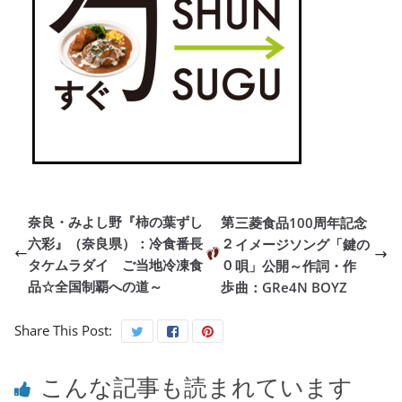
奈良・みよし野『柿の葉ずし
第
三菱食品100周年記念
六彩』（奈良県）：冷食番長
２
イメージソング「鍵の
タケムラダイ ご当地冷凍食
０
唄」公開～作詞・作
品☆全国制覇への道～
歩
曲：GRe4N BOYZ
Share This Post:
こんな記事も読まれています