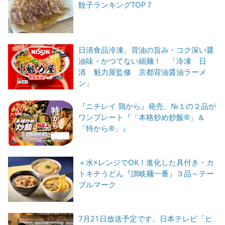
餃子ランキングTOP７
日清食品冷凍、背油の旨み・コク深い醤
油味・かつてない細麺！ 「冷凍 日
清 魁力屋監修 京都背油醤油ラーメ
ン」
『ニチレイ 鶏から』発売、№１の２品が
ワンプレート『「本格炒め炒飯®」＆
「特から®」』
＋水×レンジでOK！進化した具付き・カ
トキチうどん『讃岐麺一番』３品～テー
ブルマーク
7月21日放送予定です。日本テレビ「ヒ