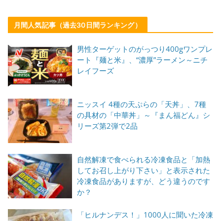
月間人気記事（過去30日間ランキング）
男性ターゲットのがっつり400gワンプレ
ート『麺と米』、“濃厚”ラーメン～ニチ
レイフーズ
ニッスイ 4種の天ぷらの「天丼」、7種
の具材の「中華丼」～『まん福どん』シ
リーズ第2弾で2品
自然解凍で食べられる冷凍食品と「加熱
してお召し上がり下さい」と表示された
冷凍食品がありますが、どう違うのです
か？
「ヒルナンデス！」1000人に聞いた冷凍