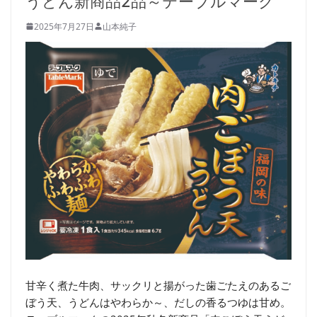
うどん新商品2品～テーブルマーク
2025年7月27日
山本純子
甘辛く煮た牛肉、サックリと揚がった歯ごたえのあるご
ぼう天、うどんはやわらか～、だしの香るつゆは甘め。