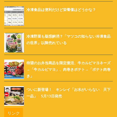
冷凍食品は便利だけど栄養価はどうかな？
冷凍野菜も疑惑解消？「マツコの知らない冷凍食品
の世界」以降売れている
待望のお弁当商品を限定復活、牛カルビマヨネーズ
→「牛カルビマヨ」、肉巻きポテト→「ポテト肉巻
き」
ついに新登場！ キンレイ「お水がいらない 天下
一品」 5月13日発売
リンク