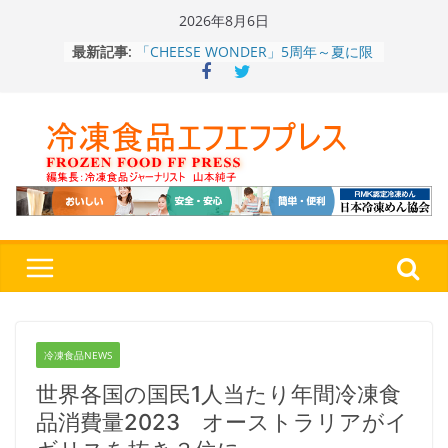
Skip
2026年8月6日
to
「CHEESE WONDER」5周年～夏に限
最新記事:
content
定さわやかフレーバー「CHEESE
WONDER YELLOW」復刻発売中
今まで無かった大盛！水から簡単レン
ジ♪ふわもちめん！！「冷凍 日清の
どん兵衛 大盛 きつねうどん」
「同 肉うどん」
日清食品冷凍、背油の旨み・コク深い
醤油味・かつてない細麺！ 「冷凍
日清 魁力屋監修 京都背油醤油ラー
メン」
テレビ朝日「THE 世代感」8月1日放
送、冷凍食品特別版を見逃し配信
で！ 革命的商品の第1位は？
餃子キャラ”ぎょざ・ぎょざお”POPUP
ストアで作者にご挨拶、新作”れいと
冷凍食品NEWS
うこ～こ～”を知る
世界各国の国民1人当たり年間冷凍食
品消費量2023 オーストラリアがイ