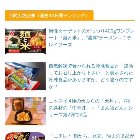
月間人気記事（過去30日間ランキング）
男性ターゲットのがっつり400gワンプレ
ート『麺と米』、“濃厚”ラーメン～ニチ
レイフーズ
自然解凍で食べられる冷凍食品と「加熱
してお召し上がり下さい」と表示された
冷凍食品がありますが、どう違うのです
か？
ニッスイ 4種の天ぷらの「天丼」、7種
の具材の「中華丼」～『まん福どん』シ
リーズ第2弾で2品
『ニチレイ 鶏から』発売、№１の２品が