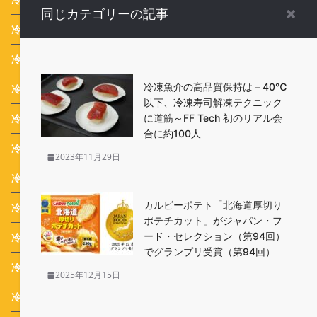
同じカテゴリーの記事
冷凍食品News
(1,082)
冷凍食品ごはん
(178)
冷凍魚介の高品質保持は－40℃
冷凍食品の歴史
(12)
以下、冷凍寿司解凍テクニック
冷凍食品新商品
(924)
に道筋～FF Tech 初のリアル会
合に約100人
冷凍食品活用レシピ
(17)
2023年11月29日
冷凍食品調理のコツ
(4)
カルビーポテト「北海道厚切り
冷凍食品お弁当
(15)
ポテチカット」がジャパン・フ
ード・セレクション（第94回）
冷凍食品業界ニュース
(116)
でグランプリ受賞（第94回）
冷凍食品 Campaign
(387)
2025年12月15日
冷凍生活アドバイザー 西川剛史のオススメ
(43)