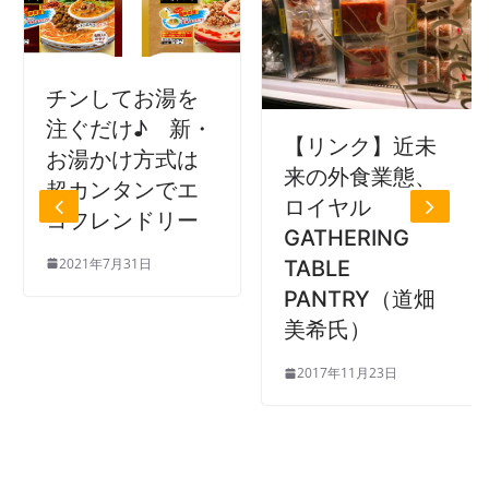
チンしてお湯を
注ぐだけ♪ 新・
【リンク】近未
お湯かけ方式は
来の外食業態、
超カンタンでエ
ロイヤル
コフレンドリー
GATHERING
2021年7月31日
TABLE
PANTRY（道畑
美希氏）
2017年11月23日