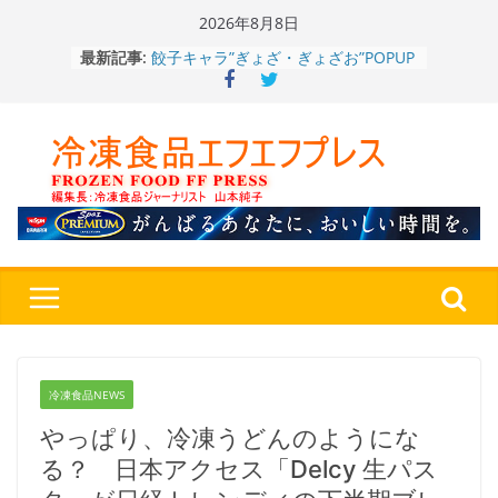
Skip
2026年8月8日
to
餃子キャラ”ぎょざ・ぎょざお”POPUP
最新記事:
content
ストアで作者にご挨拶、新作”れいと
うこ～こ～”を知る
「CHEESE WONDER」5周年～夏に限
定さわやかフレーバー「CHEESE
WONDER YELLOW」復刻発売中
今まで無かった大盛！水から簡単レン
ジ♪ふわもちめん！！「冷凍 日清の
どん兵衛 大盛 きつねうどん」
「同 肉うどん」
日清食品冷凍、背油の旨み・コク深い
醤油味・かつてない細麺！ 「冷凍
日清 魁力屋監修 京都背油醤油ラー
メン」
冷凍ワンプレート№1のニップン、9月
から新ブランド『ニップン、彩りごは
冷凍食品NEWS
ん。』～”おいしさ”をアピール
やっぱり、冷凍うどんのようにな
る？ 日本アクセス「Delcy 生パス