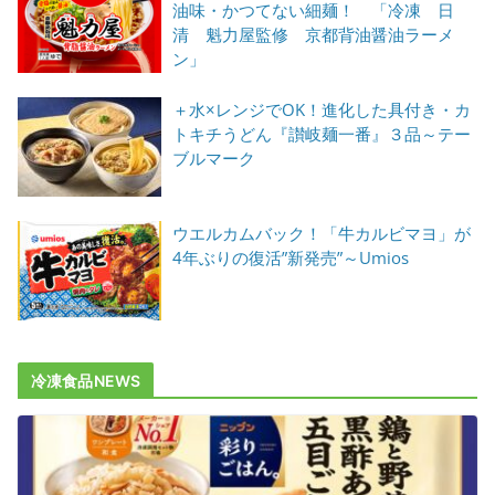
油味・かつてない細麺！ 「冷凍 日
清 魁力屋監修 京都背油醤油ラーメ
ン」
＋水×レンジでOK！進化した具付き・カ
トキチうどん『讃岐麺一番』３品～テー
ブルマーク
ウエルカムバック！「牛カルビマヨ」が
4年ぶりの復活”新発売”～Umios
冷凍食品NEWS