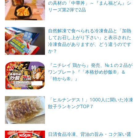
の具材の「中華丼」～『まん福どん』シ
リーズ第2弾で2品
自然解凍で食べられる冷凍食品と「加熱
してお召し上がり下さい」と表示された
冷凍食品がありますが、どう違うのです
か？
『ニチレイ 鶏から』発売、№１の２品が
ワンプレート『「本格炒め炒飯®」＆
「特から®」』
「ヒルナンデス！」1000人に聞いた冷凍
餃子ランキングTOP７
日清食品冷凍、背油の旨み・コク深い醤