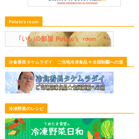
Potato’s room
冷食番長タケムラダイ ご当地冷凍食品☆全国制覇への道
冷凍野菜のレシピ