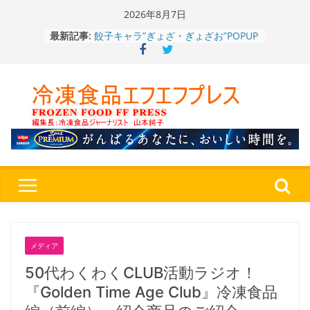
Skip
2026年8月7日
to
餃子キャラ”ぎょざ・ぎょざお”POPUP
最新記事:
content
ストアで作者にご挨拶、新作”れいと
うこ～こ～”を知る
「CHEESE WONDER」5周年～夏に限
定さわやかフレーバー「CHEESE
WONDER YELLOW」復刻発売中
今まで無かった大盛！水から簡単レン
ジ♪ふわもちめん！！「冷凍 日清の
どん兵衛 大盛 きつねうどん」
「同 肉うどん」
日清食品冷凍、背油の旨み・コク深い
醤油味・かつてない細麺！ 「冷凍
日清 魁力屋監修 京都背油醤油ラー
メン」
冷凍ワンプレート№1のニップン、9月
から新ブランド『ニップン、彩りごは
メディア
ん。』～”おいしさ”をアピール
50代わくわくCLUB活動ラジオ！
『Golden Time Age Club』冷凍食品