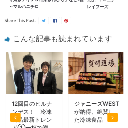
～マルハニチロ
レイフーズ
Share This Post:
こんな記事も読まれています
12回目のヒルナ
ジャニーズWEST
ンデス！ 冷凍
が納得、絶賛し
食品最新トレン
た冷凍食品
ド①一杯で満