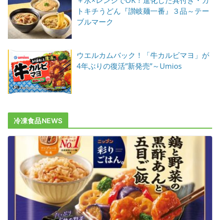
＋水×レンジでOK！進化した具付き・カ
トキチうどん『讃岐麺一番』３品～テー
ブルマーク
ウエルカムバック！「牛カルビマヨ」が
4年ぶりの復活”新発売”～Umios
冷凍食品NEWS