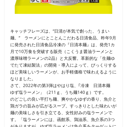
キャッチフレーズは、“日清が本気で創った、うまい
麺。” ラーメンにとことんこだわる日清食品、昨年9月
に発売された日清食品冷凍の『日清本麺』は、発売1カ
月で10万食を突破する販売（こくうま醤油ラーメンと
濃厚味噌ラーメンの2品）と大反響。革新的な「生麺ゆ
でたて凍結製法」の開発・導入によって、びっくりする
ほど美味しいラーメンが、お手軽価格で味わえるように
なりました。
さて、2022年の第3弾はやはり塩、｢冷凍 日清本麺
ゆず塩ラーメン」（211ｇ、うち麺140ｇ）です。
のどごしの良い平打ち麺、爽やかなゆずの香り、魚介と
鶏ガラの旨みが広がるスープ。すっきりとした味わいが
麺の美味しさを引き立てる、女性好みの塩ラーメンで
す。「塩ラーメンには、函館系、鶏油系、魚介系の3つ
がありますが、ゆず塩ラーメンは魚介系をターゲットに