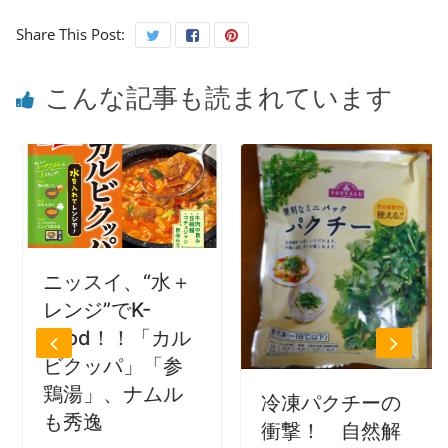
Share This Post:
こんな記事も読まれています
ニッスイ、“水＋
レンジ”でK-
Food！！「カル
ビクッパ」「参
鶏湯」、ナムル
冷凍パクチーの
も秀逸
衝撃！ 自然解