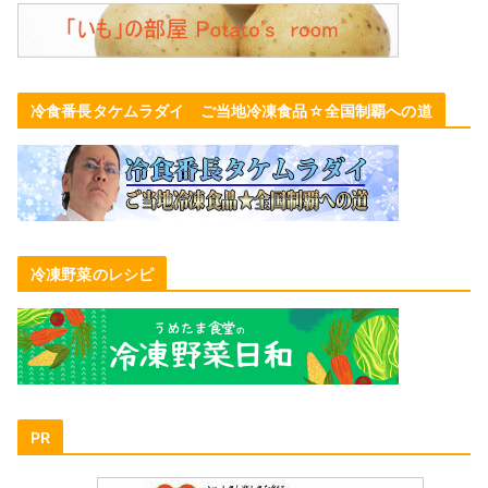
冷食番長タケムラダイ ご当地冷凍食品☆全国制覇への道
冷凍野菜のレシピ
PR