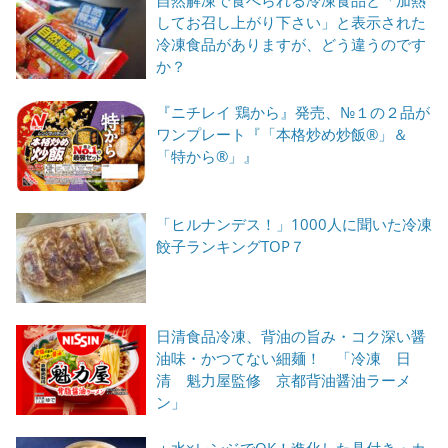
自然解凍で食べられる冷凍食品と「加熱
してお召し上がり下さい」と表示された
冷凍食品がありますが、どう違うのです
か？
『ニチレイ 鶏から』発売、№１の２品が
ワンプレート『「本格炒め炒飯®」＆
「特から®」』
「ヒルナンデス！」1000人に聞いた冷凍
餃子ランキングTOP７
日清食品冷凍、背油の旨み・コク深い醤
油味・かつてない細麺！ 「冷凍 日
清 魁力屋監修 京都背油醤油ラーメ
ン」