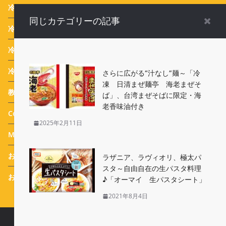
冷凍食品業界ニュース
(116)
同じカテゴリーの記事
冷凍食品 Campaign
(387)
冷凍生活アドバイザー 西川剛史のオススメ
(43)
冷凍生活アドバイザー 西川式ホームフリージング
(46)
さらに広がる“汁なし”麺～「冷
凍 日清まぜ麺亭 海老まぜそ
教えて！実花先生 冷凍食品アレンジメニュー
(31)
ば」、台湾まぜそばに限定・海
老香味油付き
Column
(25)
2025年2月11日
Message
(44)
おすすめ 冷凍食品
(114)
ラザニア、ラヴィオリ、極太パ
スタ～自由自在の生パスタ料理
おまけ
(77)
♪「オーマイ 生パスタシート」
2021年8月4日