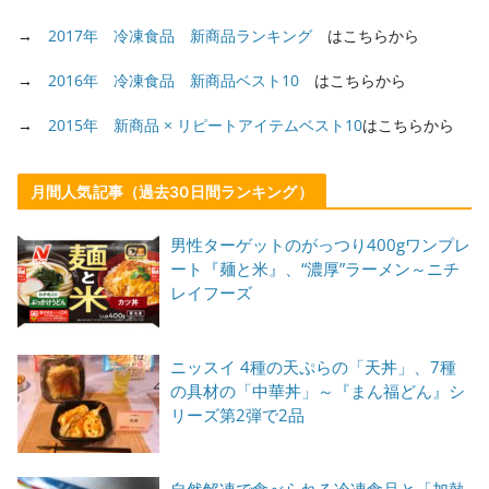
→
2017年 冷凍食品 新商品ランキング
はこちらから
→
2016年 冷凍食品 新商品ベスト10
はこちらから
→
2015年 新商品 × リピートアイテムベスト10
はこちらから
月間人気記事（過去30日間ランキング）
男性ターゲットのがっつり400gワンプレ
ート『麺と米』、“濃厚”ラーメン～ニチ
レイフーズ
ニッスイ 4種の天ぷらの「天丼」、7種
の具材の「中華丼」～『まん福どん』シ
リーズ第2弾で2品