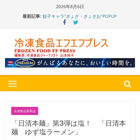
Skip
2026年8月6日
to
餃子キャラ”ぎょざ・ぎょざお”POPUP
最新記事:
content
ストアで作者にご挨拶、新作”れいと
うこ～こ～”を知る
「CHEESE WONDER」5周年～夏に限
定さわやかフレーバー「CHEESE
WONDER YELLOW」復刻発売中
今まで無かった大盛！水から簡単レン
ジ♪ふわもちめん！！「冷凍 日清の
どん兵衛 大盛 きつねうどん」
「同 肉うどん」
日清食品冷凍、背油の旨み・コク深い
醤油味・かつてない細麺！ 「冷凍
日清 魁力屋監修 京都背油醤油ラー
メン」
冷凍ワンプレート№1のニップン、9月
から新ブランド『ニップン、彩りごは
冷凍食品新商品
ん。』～”おいしさ”をアピール
「日清本麺」第3弾は塩！ 「日清本
麺 ゆず塩ラーメン」