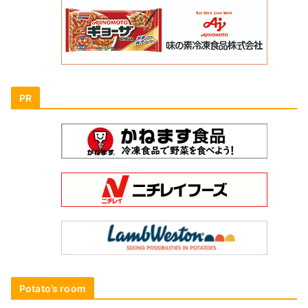
PR
Potato’s room