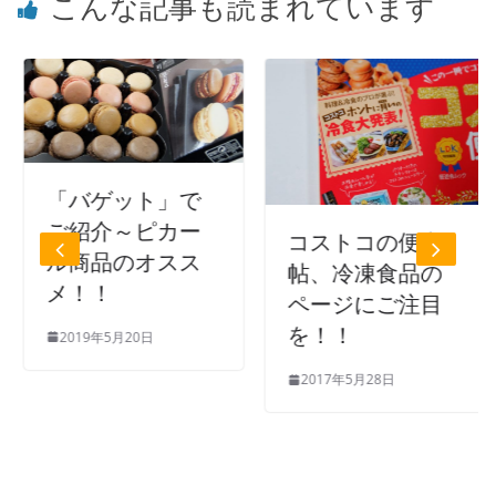
こんな記事も読まれています
「バゲット」で
ご紹介～ピカー
コストコの便利
ル商品のオスス
帖、冷凍食品の
メ！！
ページにご注目
を！！
2019年5月20日
2017年5月28日