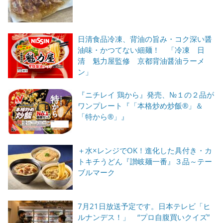
日清食品冷凍、背油の旨み・コク深い醤
油味・かつてない細麺！ 「冷凍 日
清 魁力屋監修 京都背油醤油ラーメ
ン」
『ニチレイ 鶏から』発売、№１の２品が
ワンプレート『「本格炒め炒飯®」＆
「特から®」』
＋水×レンジでOK！進化した具付き・カ
トキチうどん『讃岐麺一番』３品～テー
ブルマーク
7月21日放送予定です。日本テレビ「ヒ
ルナンデス！」 “プロ自腹買いクイズ”