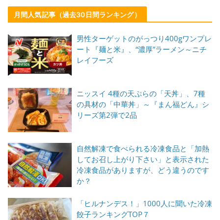
月間人気記事（過去30日間ランキング）
男性ターゲットのがっつり400gワンプレ
ート『麺と米』、“濃厚”ラーメン～ニチ
レイフーズ
ニッスイ 4種の天ぷらの「天丼」、7種
の具材の「中華丼」～『まん福どん』シ
リーズ第2弾で2品
自然解凍で食べられる冷凍食品と「加熱
してお召し上がり下さい」と表示された
冷凍食品がありますが、どう違うのです
か？
「ヒルナンデス！」1000人に聞いた冷凍
餃子ランキングTOP７