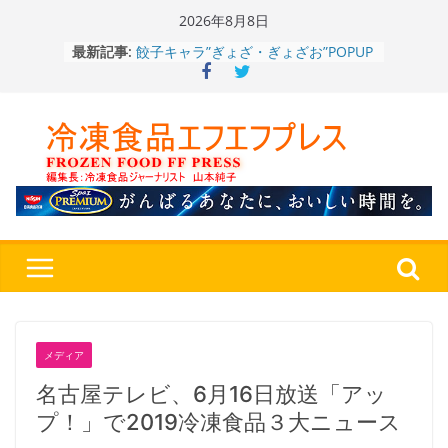
Skip
2026年8月8日
to
餃子キャラ”ぎょざ・ぎょざお”POPUP
最新記事:
content
ストアで作者にご挨拶、新作”れいと
うこ～こ～”を知る
「CHEESE WONDER」5周年～夏に限
定さわやかフレーバー「CHEESE
WONDER YELLOW」復刻発売中
今まで無かった大盛！水から簡単レン
ジ♪ふわもちめん！！「冷凍 日清の
どん兵衛 大盛 きつねうどん」
「同 肉うどん」
日清食品冷凍、背油の旨み・コク深い
醤油味・かつてない細麺！ 「冷凍
日清 魁力屋監修 京都背油醤油ラー
メン」
冷凍ワンプレート№1のニップン、9月
から新ブランド『ニップン、彩りごは
メディア
ん。』～”おいしさ”をアピール
名古屋テレビ、6月16日放送「アッ
プ！」で2019冷凍食品３大ニュース