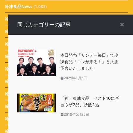
冷凍食品News
(1,083)
冷凍食品ごはん
(178)
同じカテゴリーの記事
冷凍食品の歴史
(12)
冷凍食品新商品
(924)
本日発売「サンデー毎日」で冷
冷凍食品活用レシピ
(17)
凍食品『コレが来る！』と大胆
予言いたしました
冷凍食品調理のコツ
(4)
2025年1月6日
冷凍食品お弁当
(15)
冷凍食品業界ニュース
(116)
「神」冷凍食品 ベスト10にギ
ョウザ2品、炒飯2品
冷凍食品 Campaign
(387)
2018年6月25日
冷凍生活アドバイザー 西川剛史のオススメ
(43)
冷凍生活アドバイザー 西川式ホームフリージング
(46)