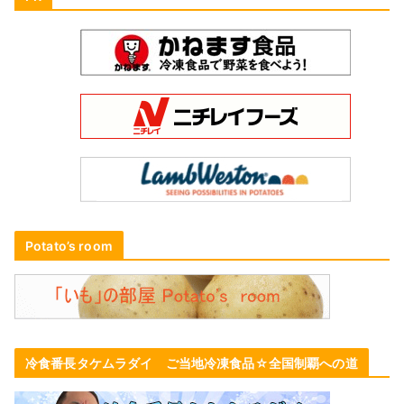
Potato’s room
冷食番長タケムラダイ ご当地冷凍食品☆全国制覇への道