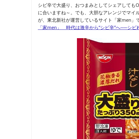
シビ辛で大盛り、おつまみとしてシェアしてもO
に合いますね～。でも、大胆なアレンジでマイ
が、東北新社が運営しているサイト「家men」
「家men」 時代は激辛から“シビ辛”へ──シ