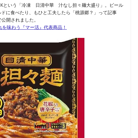
Kという「冷凍 日清中華 汁なし担々麺大盛り」。ビール
ルドに食べたり、もひと工夫したら「桃源郷？」って記事
で公開されました。
ビれを味わう『マー活』代表商品！