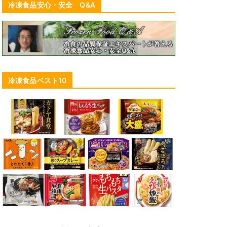
冷凍食品安心・安全 Q&A
冷凍食品ベスト10
1/100論点に「冷凍食品」！ 文春ム
年
ック 「文藝春秋オピニオン 2023
測
年の論点100」本日発売
に