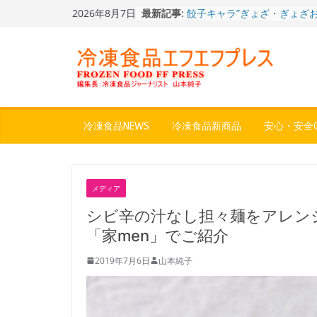
Skip
2026年8月7日
最新記事:
餃子キャラ”ぎょざ・ぎょざお”
to
ストアで作者にご挨拶、新作
content
うこ～こ～”を知る
「CHEESE WONDER」5周
定さわやかフレーバー「CHEE
WONDER YELLOW」復刻発
今まで無かった大盛！水から
ジ♪ふわもちめん！！「冷凍
どん兵衛 大盛 きつねうど
冷凍食品NEWS
冷凍食品新商品
安心・安全Q
「同 肉うどん」
日清食品冷凍、背油の旨み・
醤油味・かつてない細麺！
日清 魁力屋監修 京都背油
メディア
メン」
冷凍ワンプレート№1のニッ
シビ辛の汁なし担々麺をアレン
から新ブランド『ニップン、
「家men」でご紹介
ん。』～”おいしさ”をアピー
2019年7月6日
山本純子