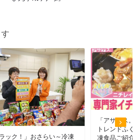
ます
「アサデス。KBC」10月21日放送・
トレンドふくおかコーナーで新作冷
凍
凍食品ご紹介第1弾