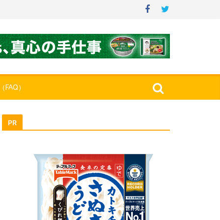
（FAQ）
PR