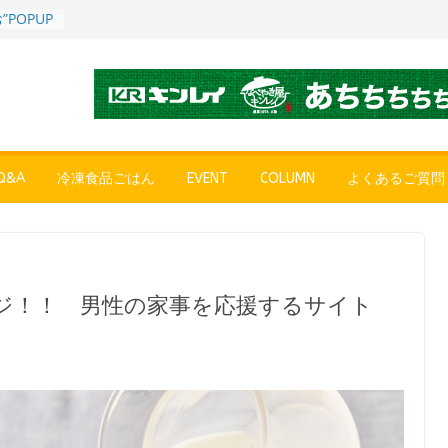
POPUP
”れいと
年～夏に限
SE
売中
簡単レン
 日清の
ん」
&A
冷凍食品ごはん
EVENT
COLUMN
よくあるご質問
コク深い
 「冷凍
醤油ラー
プン、9月
ジ！！ 男性の家事を応援するサイト
彩りごは
ル