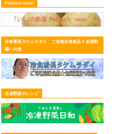
Potato’s room
冷食番長タケムラダイ ご当地冷凍食品☆全国制
覇への道
冷凍野菜のレシピ