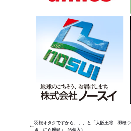
羽根オタクですから、、、と「大阪王将 羽根つ
き にら饅頭」（6個入）