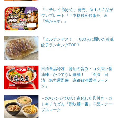
『ニチレイ 鶏から』発売、№１の２品が
ワンプレート『「本格炒め炒飯®」＆
「特から®」』
「ヒルナンデス！」1000人に聞いた冷凍
餃子ランキングTOP７
日清食品冷凍、背油の旨み・コク深い醤
油味・かつてない細麺！ 「冷凍 日
清 魁力屋監修 京都背油醤油ラーメ
ン」
＋水×レンジでOK！進化した具付き・カ
トキチうどん『讃岐麺一番』３品～テー
ブルマーク