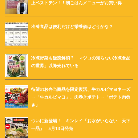
上ベストテン！！朝ごはんメニューがお買い得
冷凍食品は便利だけど栄養価はどうかな？
冷凍野菜も疑惑解消？「マツコの知らない冷凍食品
の世界」以降売れている
待望のお弁当商品を限定復活、牛カルビマヨネーズ
→「牛カルビマヨ」、肉巻きポテト→「ポテト肉巻
き」
ついに新登場！ キンレイ「お水がいらない 天下
一品」 5月13日発売