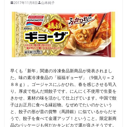
2017年11月8日
山本純子
早くも「新年」関連の冷凍食品新商品が発表されまし
た。味の素冷凍食品の「福福ギョーザ」（9個入り＝２
８８ｇ）。ゴージャスにふかひれ、春を感じさせる筍入
り。厚皮で包んだ焼餃子です。にんにく不使用で生姜を
きかせ、素材の味を活かして仕上げています。中国で餃
子はお正月に食べる縁起物。なぜめでたいのかという
と、餃子の形が昔の貨幣（馬蹄銀）に似ているからだそ
うで、餃子を食べて金運アップ！ということ。限定新商
品のパッケージも何だかキンピカで運が良さそうです。