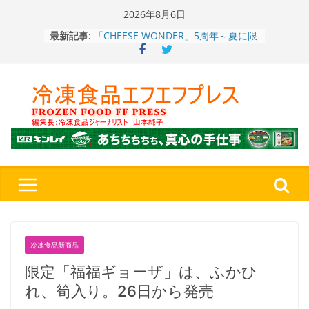
Skip
2026年8月6日
to
最新記事:
「CHEESE WONDER」5周年～夏に限
content
定さわやかフレーバー「CHEESE
WONDER YELLOW」復刻発売中
今まで無かった大盛！水から簡単レン
ジ♪ふわもちめん！！「冷凍 日清の
どん兵衛 大盛 きつねうどん」
「同 肉うどん」
日清食品冷凍、背油の旨み・コク深い
醤油味・かつてない細麺！ 「冷凍
日清 魁力屋監修 京都背油醤油ラー
メン」
テレビ朝日「THE 世代感」8月1日放
送、冷凍食品特別版を見逃し配信
で！ 革命的商品の第1位は？
餃子キャラ”ぎょざ・ぎょざお”POPUP
ストアで作者にご挨拶、新作”れいと
冷凍食品新商品
うこ～こ～”を知る
限定「福福ギョーザ」は、ふかひ
れ、筍入り。26日から発売