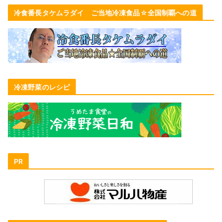
冷食番長タケムラダイ ご当地冷凍食品☆全国制覇への道
冷凍野菜のレシピ
PR