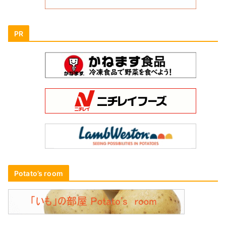
PR
Potato’s room