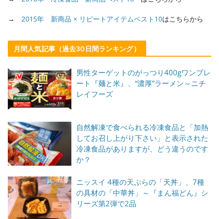
→
2015年 新商品 × リピートアイテムベスト10
はこちらから
月間人気記事（過去30日間ランキング）
男性ターゲットのがっつり400gワンプレ
ート『麺と米』、“濃厚”ラーメン～ニチ
レイフーズ
自然解凍で食べられる冷凍食品と「加熱
してお召し上がり下さい」と表示された
冷凍食品がありますが、どう違うのです
か？
ニッスイ 4種の天ぷらの「天丼」、7種
の具材の「中華丼」～『まん福どん』シ
リーズ第2弾で2品