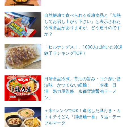
自然解凍で食べられる冷凍食品と「加熱
してお召し上がり下さい」と表示された
冷凍食品がありますが、どう違うのです
か？
「ヒルナンデス！」1000人に聞いた冷凍
餃子ランキングTOP７
日清食品冷凍、背油の旨み・コク深い醤
油味・かつてない細麺！ 「冷凍 日
清 魁力屋監修 京都背油醤油ラーメ
ン」
＋水×レンジでOK！進化した具付き・カ
トキチうどん『讃岐麺一番』３品～テー
ブルマーク