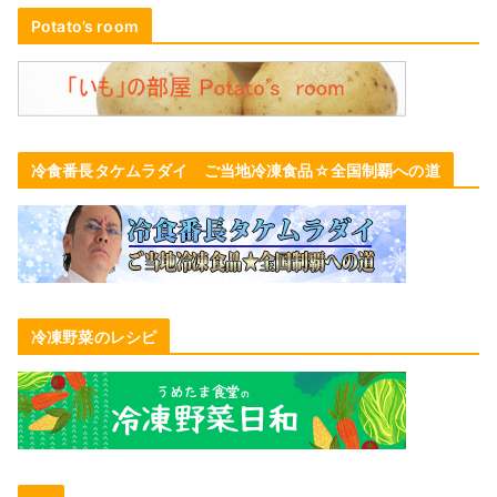
Potato’s room
冷食番長タケムラダイ ご当地冷凍食品☆全国制覇への道
冷凍野菜のレシピ