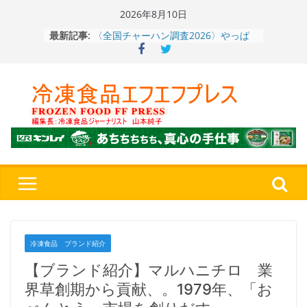
Skip
2026年8月10日
〈全国チャーハン調査2026〉やっぱ
to
最新記事:
りお米メニュー人気1位はチャーハン
content
～ニチレイフーズ調べ
冷凍ワンプレート№1のニップン、9月
から新ブランド『ニップン、彩りごは
ん。』～”おいしさ”をアピール
餃子キャラ”ぎょざ・ぎょざお”POPUP
ストアで作者にご挨拶、新作”れいと
うこ～こ～”を知る
「CHEESE WONDER」5周年～夏に限
定さわやかフレーバー「CHEESE
WONDER YELLOW」復刻発売中
神楽茶屋『牛ホルモン炒め』（大分
県）：冷食番長タケムラダイ 〜ご当
地冷凍食品☆全国制覇への道～
第７
４歩
冷凍食品 ブランド紹介
【ブランド紹介】マルハニチロ 業
界草創期から貢献、。1979年、「お