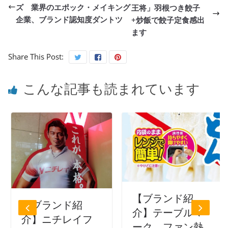
ズ 業界のエポック・メイキング
王将」羽根つき餃子
企業、ブランド認知度ダントツ
+炒飯で餃子定食感出
ます
Share This Post:
こんな記事も読まれています
【ブランド紹
【ブランド紹
介】テーブルマ
介】ニチレイフ
ーク ファン熱