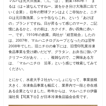
マルハは元大洋漁業、〇に「は」、創業1880年！ ま
るは（は＝波なんですねー。波をかき分け大海原に出て
いく企業）。往年の野球ファンはよくご存知かと。ニチ
ロは元日魯漁業、シャケ缶ならこれ、という「あけぼ
の」ブランドですね。日が昇るって感じのマーク。ご記
憶にあるかと。その前は、カクイチ、赤い四角に赤い
一、です。1910年の創業。両社が「経営統合」したの
は、2007年、マルハニチログループとなったのは翌年
2008年でした。旧ニチロの傘下には、旧雪印乳業冷凍
食品事業を受け継いだピザ、グラタン、お弁当に強いア
クリフーズがあり、、、、複雑なので、ご興味ある方
は、「マルハニチロ 沿革」という感じで検索してみて
ください。
とにかく、水産大手２社がいっしょになって、事業規模
大きく、冷凍食品事業も幅広く、業界内で一段と存在感
ある企業となりました。昨年からは、マルハニチロ伊藤
滋社長【写真下㊨】が日本冷凍食品協会会長です。