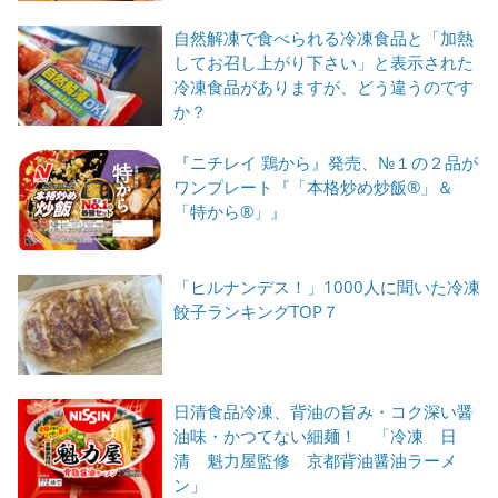
自然解凍で食べられる冷凍食品と「加熱
してお召し上がり下さい」と表示された
冷凍食品がありますが、どう違うのです
か？
『ニチレイ 鶏から』発売、№１の２品が
ワンプレート『「本格炒め炒飯®」＆
「特から®」』
「ヒルナンデス！」1000人に聞いた冷凍
餃子ランキングTOP７
日清食品冷凍、背油の旨み・コク深い醤
油味・かつてない細麺！ 「冷凍 日
清 魁力屋監修 京都背油醤油ラーメ
ン」