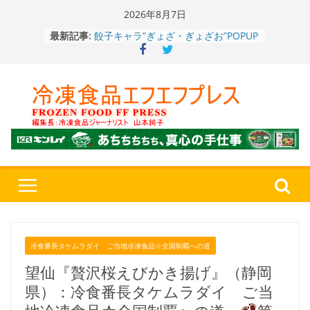
Skip
2026年8月7日
餃子キャラ”ぎょざ・ぎょざお”POPUP
to
最新記事:
ストアで作者にご挨拶、新作”れいと
content
うこ～こ～”を知る
「CHEESE WONDER」5周年～夏に限
定さわやかフレーバー「CHEESE
WONDER YELLOW」復刻発売中
今まで無かった大盛！水から簡単レン
ジ♪ふわもちめん！！「冷凍 日清の
どん兵衛 大盛 きつねうどん」
「同 肉うどん」
日清食品冷凍、背油の旨み・コク深い
醤油味・かつてない細麺！ 「冷凍
日清 魁力屋監修 京都背油醤油ラー
メン」
冷凍ワンプレート№1のニップン、9月
から新ブランド『ニップン、彩りごは
ん。』～”おいしさ”をアピール
冷食番長タケムラダイ ご当地冷凍食品☆全国制覇への道
望仙『贅沢桜えびかき揚げ』（静岡
県）：冷食番長タケムラダイ ご当