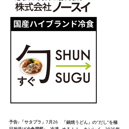
予告♪「サタプラ」7月26
「鍋焼うどん」の″だし”を極
日放送は冷食満載♪ 冷凍
める！！ キンレイ、2025年