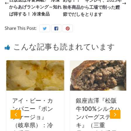
からあげランキング～知れ
秋冬商品から工場で削った鰹
ば得する！ 冷凍食品
節でだしをとります
Share This Post:
こんな記事も読まれています
アイ・ビー・カ
銀座吉澤『松阪
ンパニー『ポン
牛100%シルクハ
デケージョ』
ンバーグステー
（岐阜県）：冷
キ』（三重