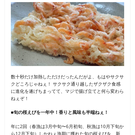
数十秒だけ加熱しただけだったんだがよ、もはやサクサ
クどころじゃねぇ！ サクサク通り越したザクザク食感
に進化を遂げちまってて、マジで揚げ立てと何ら変わら
ねぇぞ！
■旬の桜えびを一年中！香りと風味も半端ねぇ！
年に2回（春漁は3月中旬〜6月初旬、秋漁は10月下旬か
ら12月下旬）しかねぇ漁期に獲れた旬の桜えびを、新