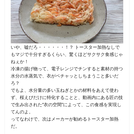
いや、嘘だろ・・・・・・！？ トースター加熱なしで
もマジで十分すぎるくらい、驚くほどサクサク食感じゃ
ねぇか！
冷凍の揚げ物って、電子レンジでチンすると素材の持つ
水分の水蒸気で、衣がベチャッとしちまうこと多いだ
ろ？
でもよ、水分量の多い玉ねぎとかの材料をあえて使わ
ず、桜えびだけに特化することと、動画内にある匠の技
で生み出された“衣の空間”によって、この食感を実現し
てんのよ。
ってなわけで、次はメーカーが勧めるトースター加熱
だ。