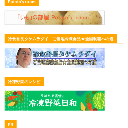
Potato’s room
冷食番長タケムラダイ ご当地冷凍食品☆全国制覇への道
冷凍野菜のレシピ
PR