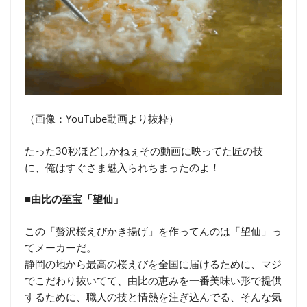
（画像：YouTube動画より抜粋）
たった30秒ほどしかねぇその動画に映ってた匠の技
に、俺はすぐさま魅入られちまったのよ！
■由比の至宝「望仙」
この「贅沢桜えびかき揚げ」を作ってんのは「望仙」っ
てメーカーだ。
静岡の地から最高の桜えびを全国に届けるために、マジ
でこだわり抜いてて、由比の恵みを一番美味い形で提供
するために、職人の技と情熱を注ぎ込んでる、そんな気