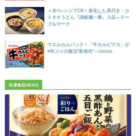
＋水×レンジでOK！進化した具付き・カ
トキチうどん『讃岐麺一番』３品～テー
ブルマーク
ウエルカムバック！「牛カルビマヨ」が
4年ぶりの復活”新発売”～Umios
冷凍食品NEWS