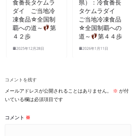
食番長タケムラ
県）：冷食番長
ダイ ご当地冷
タケムラダイ
凍食品☆全国制
ご当地冷凍食品
覇への道～
第
☆全国制覇への
４２歩
道～
第４４歩
2025年12月28日
2026年1月11日
コメントを残す
メールアドレスが公開されることはありません。
※
が付
いている欄は必須項目です
コメント
※