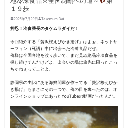
地冷凍食品☆全国制覇への道～
第
１９歩
2025年7月20日
Takemura Dai
押忍！冷食番長のタケムラダイだ！
今回紹介する「贅沢桜えびかき揚げ」はよぉ、ネットサ
ーフィン（死語）中に出会った冷凍食品だぜ。
俺様は全国各地を渡り歩いて、まだ見ぬ絶品冷凍食品を
探し続けてんだけどよ、出会いの場は旅先に限ったこっ
ちゃねぇってことよ。
静岡県の由比にある海鮮問屋が作ってる「贅沢桜えびか
き揚げ」もまさにその一つで、俺の目を奪ったのは、オ
ンラインショップにあったYouTubeの動画だったんだ。