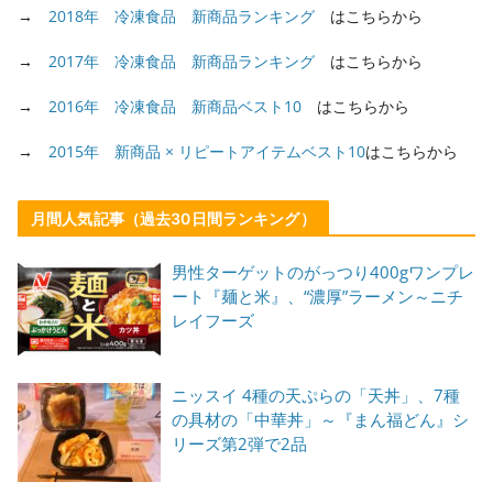
→
2018年 冷凍食品 新商品ランキング
はこちらから
→
2017年 冷凍食品 新商品ランキング
はこちらから
→
2016年 冷凍食品 新商品ベスト10
はこちらから
→
2015年 新商品 × リピートアイテムベスト10
はこちらから
月間人気記事（過去30日間ランキング）
男性ターゲットのがっつり400gワンプレ
ート『麺と米』、“濃厚”ラーメン～ニチ
レイフーズ
ニッスイ 4種の天ぷらの「天丼」、7種
の具材の「中華丼」～『まん福どん』シ
リーズ第2弾で2品