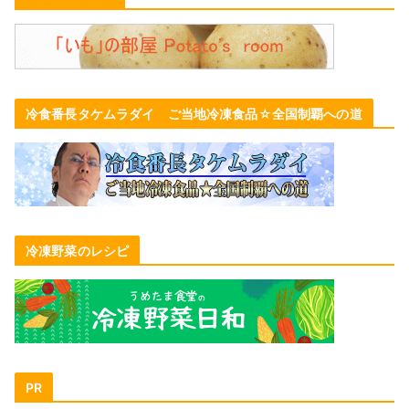
冷食番長タケムラダイ ご当地冷凍食品☆全国制覇への道
冷凍野菜のレシピ
PR