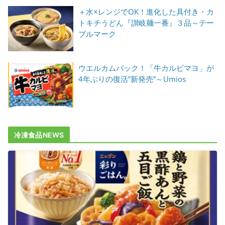
＋水×レンジでOK！進化した具付き・カ
トキチうどん『讃岐麺一番』３品～テー
ブルマーク
ウエルカムバック！「牛カルビマヨ」が
4年ぶりの復活”新発売”～Umios
冷凍食品NEWS