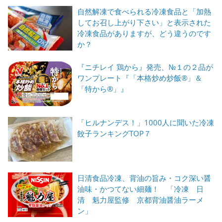
自然解凍で食べられる冷凍食品と「加熱
してお召し上がり下さい」と表示された
冷凍食品がありますが、どう違うのです
か？
『ニチレイ 鶏から』発売、№１の２品が
ワンプレート『「本格炒め炒飯®」＆
「特から®」』
「ヒルナンデス！」1000人に聞いた冷凍
餃子ランキングTOP７
日清食品冷凍、背油の旨み・コク深い醤
油味・かつてない細麺！ 「冷凍 日
清 魁力屋監修 京都背油醤油ラーメ
ン」