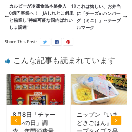
カルビーが冷凍食品本格参入 10
これは嬉しい、お弁当
0億円事業へ！ JAしれとこ斜里
に「チーズinハンバー
と協業し”持続可能な国内ばれい
グ（ミニ）」～テーブ
しょ調達”
ルマーク
Share This Post:
こんな記事も読まれています
8月8日「チャー
ニップン『いま
ハンの日」調
どきごはん』ス
査 年間消費量
ープタイプ２品