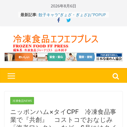
Skip
2026年8月6日
餃子キャラ”ぎょざ・ぎょざお”POPUP
to
最新記事:
ストアで作者にご挨拶、新作”れいと
content
うこ～こ～”を知る
「CHEESE WONDER」5周年～夏に限
定さわやかフレーバー「CHEESE
WONDER YELLOW」復刻発売中
今まで無かった大盛！水から簡単レン
ジ♪ふわもちめん！！「冷凍 日清の
どん兵衛 大盛 きつねうどん」
「同 肉うどん」
日清食品冷凍、背油の旨み・コク深い
醤油味・かつてない細麺！ 「冷凍
日清 魁力屋監修 京都背油醤油ラー
メン」
冷凍ワンプレート№1のニップン、9月
から新ブランド『ニップン、彩りごは
ん。』～”おいしさ”をアピール
冷凍食品NEWS
ニッポンハム×タイCPF 冷凍食品事
業で『共創』 コストコでおなじみ