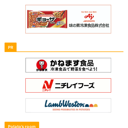
PR
Potato’s room