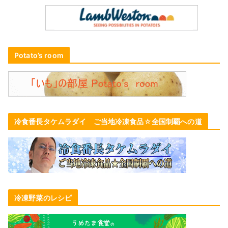
Potato’s room
冷食番長タケムラダイ ご当地冷凍食品☆全国制覇への道
冷凍野菜のレシピ