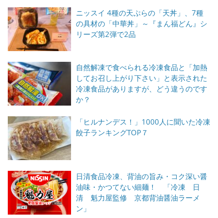
ニッスイ 4種の天ぷらの「天丼」、7種
の具材の「中華丼」～『まん福どん』シ
リーズ第2弾で2品
自然解凍で食べられる冷凍食品と「加熱
してお召し上がり下さい」と表示された
冷凍食品がありますが、どう違うのです
か？
「ヒルナンデス！」1000人に聞いた冷凍
餃子ランキングTOP７
日清食品冷凍、背油の旨み・コク深い醤
油味・かつてない細麺！ 「冷凍 日
清 魁力屋監修 京都背油醤油ラーメ
ン」