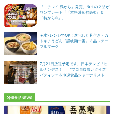
『ニチレイ 鶏から』発売、№１の２品が
ワンプレート『「本格炒め炒飯®」＆
「特から®」』
＋水×レンジでOK！進化した具付き・カ
トキチうどん『讃岐麺一番』３品～テー
ブルマーク
7月21日放送予定です。日本テレビ「ヒ
ルナンデス！」 “プロ自腹買いクイズ”
パティシエ＆冷凍食品ジャーナリスト
冷凍食品NEWS