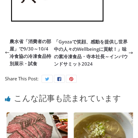
農水省「消費者の部
「Gyozaで笑顔、感動を提供し世界
屋」で9/30～10/4
中の人々のWellbeingに貢献！」味
冷食協の冷凍食品特
の素冷凍食品・寺本社長～インバウ
別展示・試食
ンドサミット2024
Share This Post:
こんな記事も読まれています