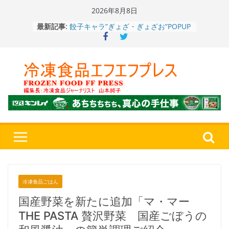
Skip
2026年8月8日
餃子キャラ”ぎょざ・ぎょざお”POPUP
to
最新記事:
ストアで作者にご挨拶、新作”れいと
content
うこ～こ～”を知る
「CHEESE WONDER」5周年～夏に限
定さわやかフレーバー「CHEESE
WONDER YELLOW」復刻発売中
今まで無かった大盛！水から簡単レン
ジ♪ふわもちめん！！「冷凍 日清の
どん兵衛 大盛 きつねうどん」
「同 肉うどん」
日清食品冷凍、背油の旨み・コク深い
醤油味・かつてない細麺！ 「冷凍
日清 魁力屋監修 京都背油醤油ラー
メン」
冷凍ワンプレート№1のニップン、9月
から新ブランド『ニップン、彩りごは
ん。』～”おいしさ”をアピール
冷凍食品ごはん
国産野菜を新たに追加「マ・マー
THE PASTA 贅沢野菜 国産ごぼうの