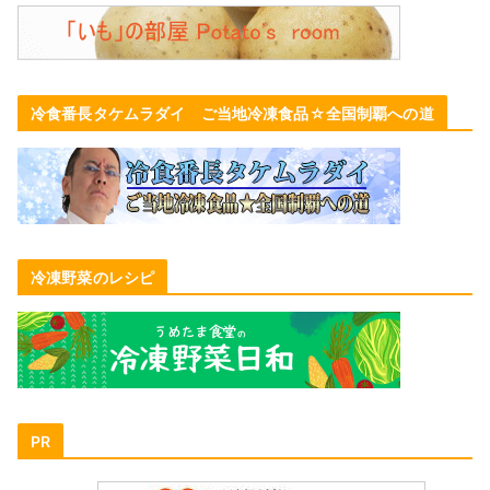
冷食番長タケムラダイ ご当地冷凍食品☆全国制覇への道
冷凍野菜のレシピ
PR