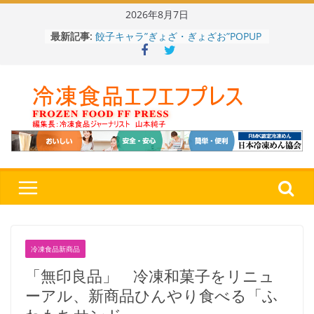
Skip
2026年8月7日
to
最新記事:
餃子キャラ”ぎょざ・ぎょざお”POPUP
content
ストアで作者にご挨拶、新作”れいと
うこ～こ～”を知る
「CHEESE WONDER」5周年～夏に限
定さわやかフレーバー「CHEESE
WONDER YELLOW」復刻発売中
今まで無かった大盛！水から簡単レン
ジ♪ふわもちめん！！「冷凍 日清の
どん兵衛 大盛 きつねうどん」
「同 肉うどん」
日清食品冷凍、背油の旨み・コク深い
醤油味・かつてない細麺！ 「冷凍
日清 魁力屋監修 京都背油醤油ラー
メン」
冷凍ワンプレート№1のニップン、9月
から新ブランド『ニップン、彩りごは
冷凍食品新商品
ん。』～”おいしさ”をアピール
「無印良品」 冷凍和菓子をリニュ
ーアル、新商品ひんやり食べる「ふ