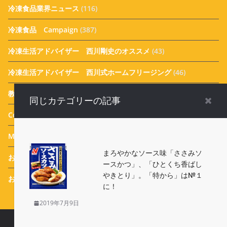
冷凍食品業界ニュース
(116)
冷凍食品 Campaign
(387)
冷凍生活アドバイザー 西川剛史のオススメ
(43)
冷凍生活アドバイザー 西川式ホームフリージング
(46)
教えて！実花先生 冷凍食品アレンジメニュー
(31)
同じカテゴリーの記事
Column
(25)
Message
(44)
まろやかなソース味「ささみソ
おすすめ 冷凍食品
(114)
ースかつ」、「ひとくち香ばし
やきとり」。「特から」は№１
おまけ
(77)
に！
2019年7月9日