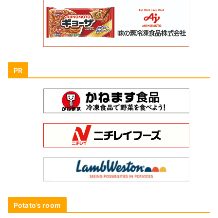
PR
Potato’s room