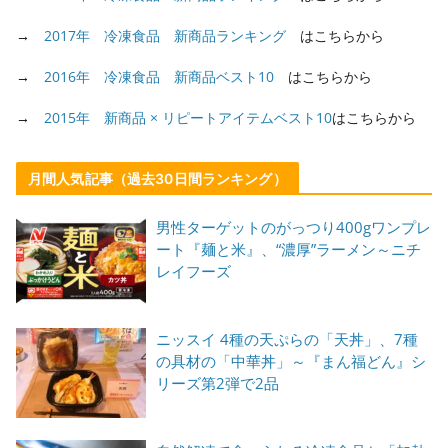
→
2017年 冷凍食品 新商品ランキング
はこちらから
→
2016年 冷凍食品 新商品ベスト10
はこちらから
→
2015年 新商品 × リピートアイテムベスト10
はこちらから
月間人気記事（過去30日間ランキング）
男性ターゲットのがっつり400gワンプレ
ート『麺と米』、“濃厚”ラーメン～ニチ
レイフーズ
ニッスイ 4種の天ぷらの「天丼」、7種
の具材の「中華丼」～『まん福どん』シ
リーズ第2弾で2品