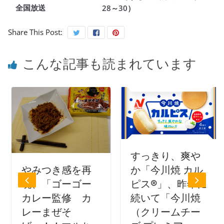
全国放送
28～30）
Share This Post:
こんな記事も読まれています
すっきり、爽や
やみつき感を再
か「今川焼 カル
現、「ゴーゴー
ピス®」、昨年に
カレー監修 カ
続いて「今川焼
レーまぜそ
（クリームチー