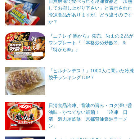
自然解凍で食べられる冷凍食品と「加熱
してお召し上がり下さい」と表示された
冷凍食品がありますが、どう違うのです
か？
『ニチレイ 鶏から』発売、№１の２品が
ワンプレート『「本格炒め炒飯®」＆
「特から®」』
「ヒルナンデス！」1000人に聞いた冷凍
餃子ランキングTOP７
日清食品冷凍、背油の旨み・コク深い醤
油味・かつてない細麺！ 「冷凍 日
清 魁力屋監修 京都背油醤油ラーメ
ン」