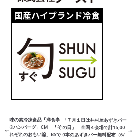
味の素冷凍食品「洋食亭
「７月１日は井村屋あずきバー
®ハンバーグ」CM 「そ
の日」 全国４会場で計15,00
れぞれのおもい篇」BSで
0本のあずきバー無料配布（6/