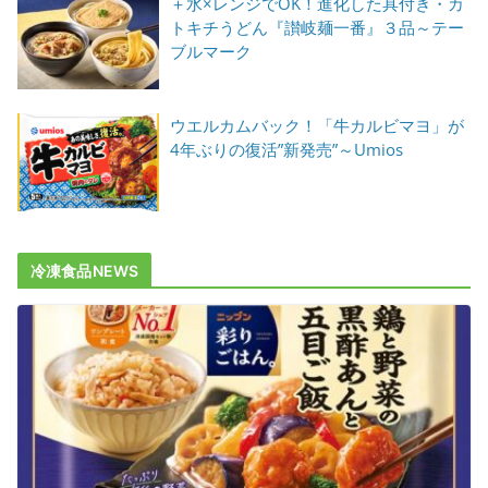
＋水×レンジでOK！進化した具付き・カ
トキチうどん『讃岐麺一番』３品～テー
ブルマーク
ウエルカムバック！「牛カルビマヨ」が
4年ぶりの復活”新発売”～Umios
冷凍食品NEWS