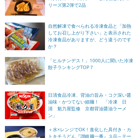
リーズ第2弾で2品
自然解凍で食べられる冷凍食品と「加熱
してお召し上がり下さい」と表示された
冷凍食品がありますが、どう違うのです
か？
「ヒルナンデス！」1000人に聞いた冷凍
餃子ランキングTOP７
日清食品冷凍、背油の旨み・コク深い醤
油味・かつてない細麺！ 「冷凍 日
清 魁力屋監修 京都背油醤油ラーメ
ン」
＋水×レンジでOK！進化した具付き・カ
トキチうどん『讃岐麺一番』３品～テー