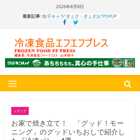
Skip
2026年8月8日
to
餃子キャラ”ぎょざ・ぎょざお”POPUP
最新記事:
ストアで作者にご挨拶、新作”れいと
content
うこ～こ～”を知る
「CHEESE WONDER」5周年～夏に限
定さわやかフレーバー「CHEESE
WONDER YELLOW」復刻発売中
今まで無かった大盛！水から簡単レン
ジ♪ふわもちめん！！「冷凍 日清の
どん兵衛 大盛 きつねうどん」
「同 肉うどん」
日清食品冷凍、背油の旨み・コク深い
醤油味・かつてない細麺！ 「冷凍
日清 魁力屋監修 京都背油醤油ラー
メン」
冷凍ワンプレート№1のニップン、9月
から新ブランド『ニップン、彩りごは
ん。』～”おいしさ”をアピール
メディア
お家で焼き立て！ 「グッド！モー
ニング」のグッドいちおしで紹介し