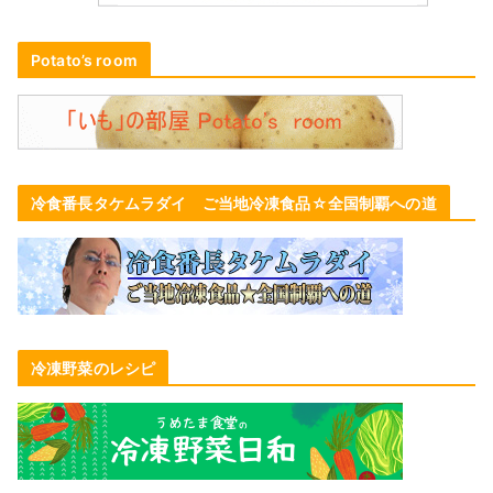
Potato’s room
冷食番長タケムラダイ ご当地冷凍食品☆全国制覇への道
冷凍野菜のレシピ