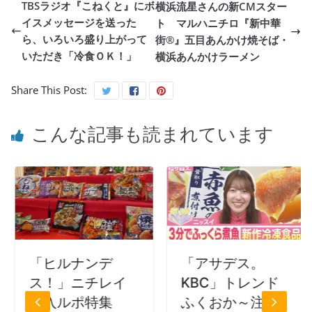
TBSラジオ『こねくと』にボ
横浜流星さんの新CMスター
イスメッセージを送った
ト マルハニチロ『新中華
ら、いろいろ盛り上がって
街®』五目あんかけ焼そば・
いただき「冷食ＯＫ！」
横浜あんかけラーメン
Share This Post:
こんな記事も読まれています
「ヒルナンデ
「アサデス。
ス！」ニチレイ
KBC」トレンド
潜入ルポ特集
ふくおか～注目