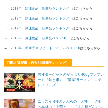
→
2019年 冷凍食品 新商品ランキング
はこちらから
→
2018年 冷凍食品 新商品ランキング
はこちらから
→
2017年 冷凍食品 新商品ランキング
はこちらから
→
2016年 冷凍食品 新商品ベスト10
はこちらから
→
2015年 新商品 × リピートアイテムベスト10
はこちらから
月間人気記事（過去30日間ランキング）
男性ターゲットのがっつり400gワンプレ
ート『麺と米』、“濃厚”ラーメン～ニチ
レイフーズ
ニッスイ 4種の天ぷらの「天丼」、7種
の具材の「中華丼」～『まん福どん』シ