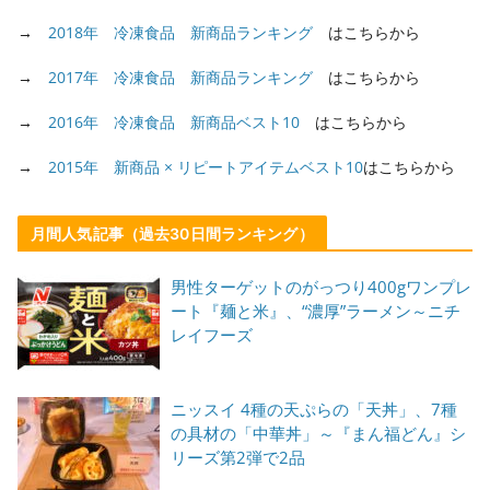
→
2018年 冷凍食品 新商品ランキング
はこちらから
→
2017年 冷凍食品 新商品ランキング
はこちらから
→
2016年 冷凍食品 新商品ベスト10
はこちらから
→
2015年 新商品 × リピートアイテムベスト10
はこちらから
月間人気記事（過去30日間ランキング）
男性ターゲットのがっつり400gワンプレ
ート『麺と米』、“濃厚”ラーメン～ニチ
レイフーズ
ニッスイ 4種の天ぷらの「天丼」、7種
の具材の「中華丼」～『まん福どん』シ
リーズ第2弾で2品