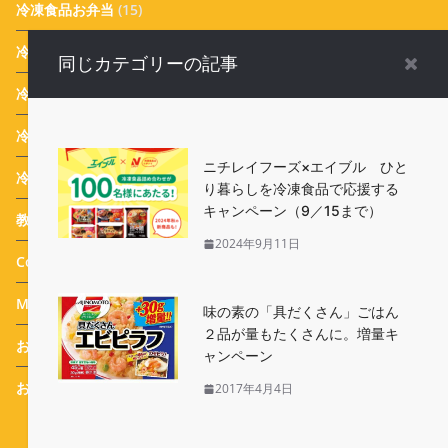
冷凍食品お弁当
(15)
冷凍食品業界ニュース
(116)
同じカテゴリーの記事
冷凍食品 Campaign
(387)
冷凍生活アドバイザー 西川剛史のオススメ
(43)
ニチレイフーズ×エイブル ひと
冷凍生活アドバイザー 西川式ホームフリージング
(46)
り暮らしを冷凍食品で応援する
キャンペーン（9／15まで）
教えて！実花先生 冷凍食品アレンジメニュー
(31)
2024年9月11日
Column
(25)
Message
(44)
味の素の「具だくさん」ごはん
２品が量もたくさんに。増量キ
おすすめ 冷凍食品
(114)
ャンペーン
おまけ
(77)
2017年4月4日