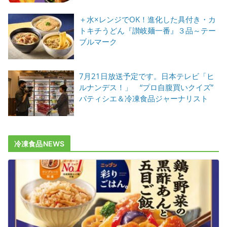
＋水×レンジでOK！進化した具付き・カ
トキチうどん『讃岐麺一番』３品～テー
ブルマーク
7月21日放送予定です。日本テレビ「ヒ
ルナンデス！」 “プロ自腹買いクイズ”
パティシエ＆冷凍食品ジャーナリスト
冷凍食品NEWS