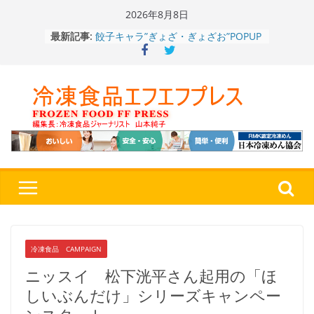
Skip
2026年8月8日
to
餃子キャラ”ぎょざ・ぎょざお”POPUP
最新記事:
content
ストアで作者にご挨拶、新作”れいと
うこ～こ～”を知る
「CHEESE WONDER」5周年～夏に限
定さわやかフレーバー「CHEESE
WONDER YELLOW」復刻発売中
今まで無かった大盛！水から簡単レン
ジ♪ふわもちめん！！「冷凍 日清の
どん兵衛 大盛 きつねうどん」
「同 肉うどん」
日清食品冷凍、背油の旨み・コク深い
醤油味・かつてない細麺！ 「冷凍
日清 魁力屋監修 京都背油醤油ラー
メン」
冷凍ワンプレート№1のニップン、9月
から新ブランド『ニップン、彩りごは
冷凍食品 CAMPAIGN
ん。』～”おいしさ”をアピール
ニッスイ 松下洸平さん起用の「ほ
しいぶんだけ」シリーズキャンペー