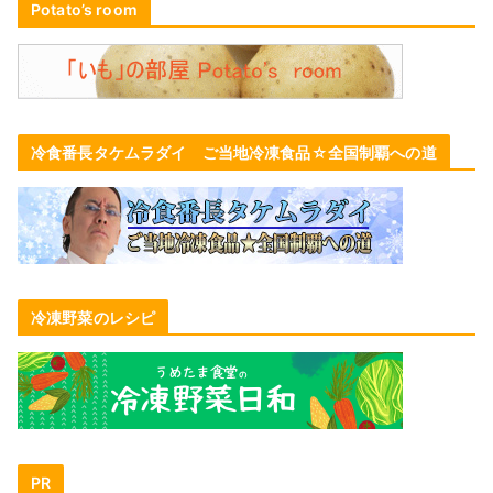
Potato’s room
冷食番長タケムラダイ ご当地冷凍食品☆全国制覇への道
冷凍野菜のレシピ
PR