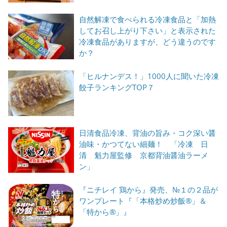
自然解凍で食べられる冷凍食品と「加熱
してお召し上がり下さい」と表示された
冷凍食品がありますが、どう違うのです
か？
「ヒルナンデス！」1000人に聞いた冷凍
餃子ランキングTOP７
日清食品冷凍、背油の旨み・コク深い醤
油味・かつてない細麺！ 「冷凍 日
清 魁力屋監修 京都背油醤油ラーメ
ン」
『ニチレイ 鶏から』発売、№１の２品が
ワンプレート『「本格炒め炒飯®」＆
「特から®」』