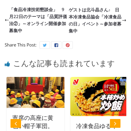
「食品冷凍技術懇談会」 9
ゲストは北斗晶さん♪ 日
月22日のテーマは「品質評価
本冷凍食品協会「冷凍食品
法②」～オンライン開催参加
の日」イベント～参加者募
募集中
集中
Share This Post:
こんな記事も読まれています
寄席の高座に黄
冷凍食品ゆるキ
色い帽子軍団。