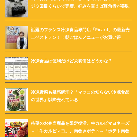
ジ３回目くらいで完璧。好みを言えば豚角煮が美味
話題のフランス冷凍食品専門店「Picard」の最新売
上ベストテン！！朝ごはんメニューがお買い得
冷凍食品は便利だけど栄養価はどうかな？
冷凍野菜も疑惑解消？「マツコの知らない冷凍食品
の世界」以降売れている
待望のお弁当商品を限定復活、牛カルビマヨネーズ
→「牛カルビマヨ」、肉巻きポテト→「ポテト肉巻