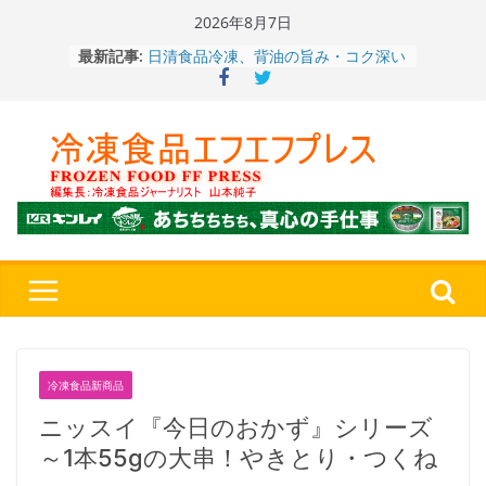
Skip
2026年8月7日
to
最新記事:
日清食品冷凍、背油の旨み・コク深い
content
醤油味・かつてない細麺！ 「冷凍
日清 魁力屋監修 京都背油醤油ラー
メン」
冷凍ワンプレート№1のニップン、9月
から新ブランド『ニップン、彩りごは
ん。』～”おいしさ”をアピール
餃子キャラ”ぎょざ・ぎょざお”POPUP
ストアで作者にご挨拶、新作”れいと
うこ～こ～”を知る
「CHEESE WONDER」5周年～夏に限
定さわやかフレーバー「CHEESE
WONDER YELLOW」復刻発売中
今まで無かった大盛！水から簡単レン
ジ♪ふわもちめん！！「冷凍 日清の
どん兵衛 大盛 きつねうどん」
冷凍食品新商品
「同 肉うどん」
ニッスイ『今日のおかず』シリーズ
～1本55gの大串！やきとり・つくね