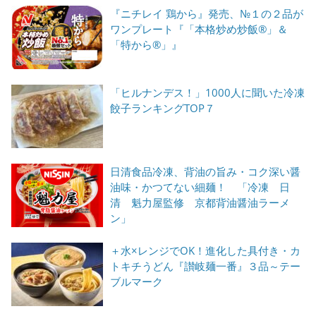
『ニチレイ 鶏から』発売、№１の２品が
ワンプレート『「本格炒め炒飯®」＆
「特から®」』
「ヒルナンデス！」1000人に聞いた冷凍
餃子ランキングTOP７
日清食品冷凍、背油の旨み・コク深い醤
油味・かつてない細麺！ 「冷凍 日
清 魁力屋監修 京都背油醤油ラーメ
ン」
＋水×レンジでOK！進化した具付き・カ
トキチうどん『讃岐麺一番』３品～テー
ブルマーク