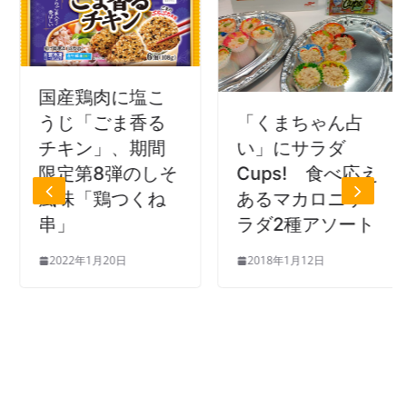
国産鶏肉に塩こ
「くまちゃん占
うじ「ごま香る
い」にサラダ
チキン」、期間
Cups! 食べ応え
限定第8弾のしそ
あるマカロニサ
風味「鶏つくね
ラダ2種アソート
串」
2018年1月12日
2022年1月20日