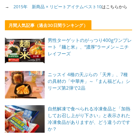
→
2015年 新商品 × リピートアイテムベスト10
はこちらから
月間人気記事（過去30日間ランキング）
男性ターゲットのがっつり400gワンプレ
ート『麺と米』、“濃厚”ラーメン～ニチ
レイフーズ
ニッスイ 4種の天ぷらの「天丼」、7種
の具材の「中華丼」～『まん福どん』シ
リーズ第2弾で2品
自然解凍で食べられる冷凍食品と「加熱
してお召し上がり下さい」と表示された
冷凍食品がありますが、どう違うのです
か？