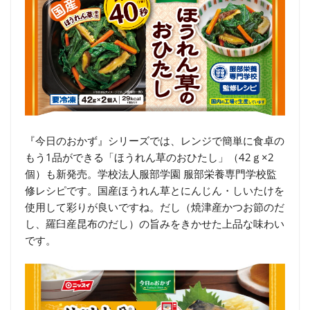
『今日のおかず』シリーズでは、レンジで簡単に食卓の
もう1品ができる「ほうれん草のおひたし」（42ｇ×2
個）も新発売。学校法人服部学園 服部栄養専門学校監
修レシピです。国産ほうれん草とにんじん・しいたけを
使用して彩りが良いですね。だし（焼津産かつお節のだ
し、羅臼産昆布のだし）の旨みをきかせた上品な味わい
です。