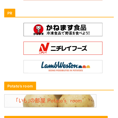
PR
Potato’s room