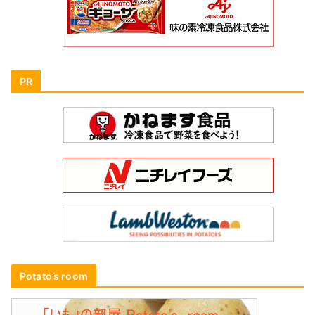
PR
Potato’s room