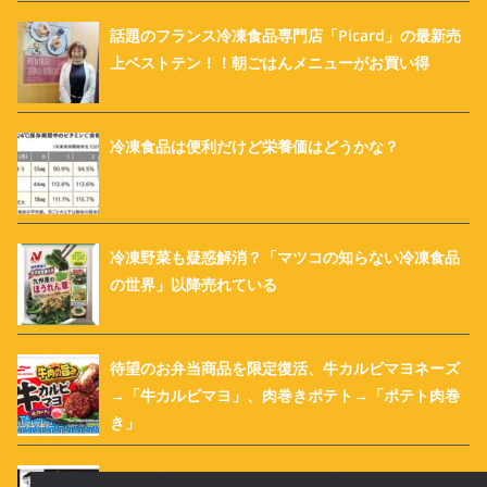
話題のフランス冷凍食品専門店「Picard」の最新売
上ベストテン！！朝ごはんメニューがお買い得
冷凍食品は便利だけど栄養価はどうかな？
冷凍野菜も疑惑解消？「マツコの知らない冷凍食品
の世界」以降売れている
待望のお弁当商品を限定復活、牛カルビマヨネーズ
→「牛カルビマヨ」、肉巻きポテト→「ポテト肉巻
き」
ついに新登場！ キンレイ「お水がいらない 天下