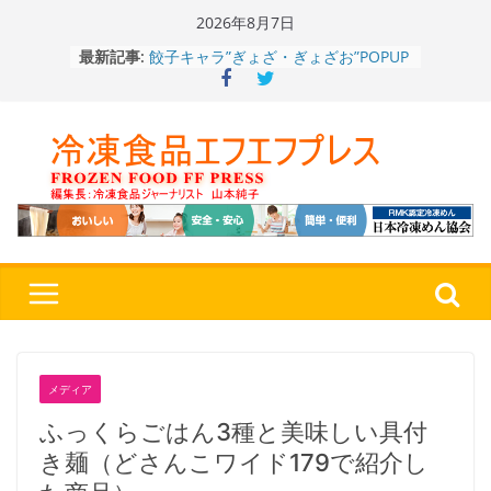
Skip
2026年8月7日
to
餃子キャラ”ぎょざ・ぎょざお”POPUP
最新記事:
content
ストアで作者にご挨拶、新作”れいと
うこ～こ～”を知る
「CHEESE WONDER」5周年～夏に限
定さわやかフレーバー「CHEESE
WONDER YELLOW」復刻発売中
今まで無かった大盛！水から簡単レン
ジ♪ふわもちめん！！「冷凍 日清の
どん兵衛 大盛 きつねうどん」
「同 肉うどん」
日清食品冷凍、背油の旨み・コク深い
醤油味・かつてない細麺！ 「冷凍
日清 魁力屋監修 京都背油醤油ラー
メン」
冷凍ワンプレート№1のニップン、9月
から新ブランド『ニップン、彩りごは
メディア
ん。』～”おいしさ”をアピール
ふっくらごはん3種と美味しい具付
き麺（どさんこワイド179で紹介し