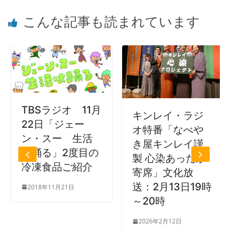
こんな記事も読まれています
TBSラジオ 11月
キンレイ・ラジ
22日「ジェー
オ特番「なべや
ン・スー 生活
き屋キンレイ謹
は踊る」2度目の
製 心染あったか
冷凍食品ご紹介
寄席」文化放
送：2月13日19時
2018年11月21日
～20時
2026年2月12日