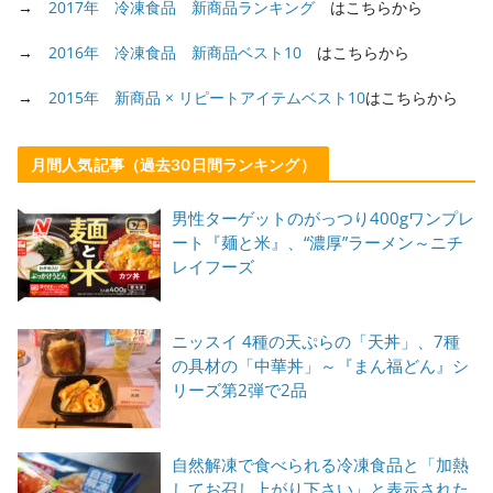
→
2017年 冷凍食品 新商品ランキング
はこちらから
→
2016年 冷凍食品 新商品ベスト10
はこちらから
→
2015年 新商品 × リピートアイテムベスト10
はこちらから
月間人気記事（過去30日間ランキング）
男性ターゲットのがっつり400gワンプレ
ート『麺と米』、“濃厚”ラーメン～ニチ
レイフーズ
ニッスイ 4種の天ぷらの「天丼」、7種
の具材の「中華丼」～『まん福どん』シ
リーズ第2弾で2品
自然解凍で食べられる冷凍食品と「加熱
してお召し上がり下さい」と表示された