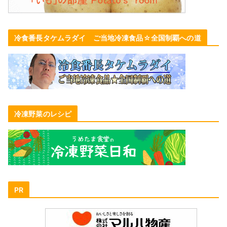
冷食番長タケムラダイ ご当地冷凍食品☆全国制覇への道
冷凍野菜のレシピ
PR