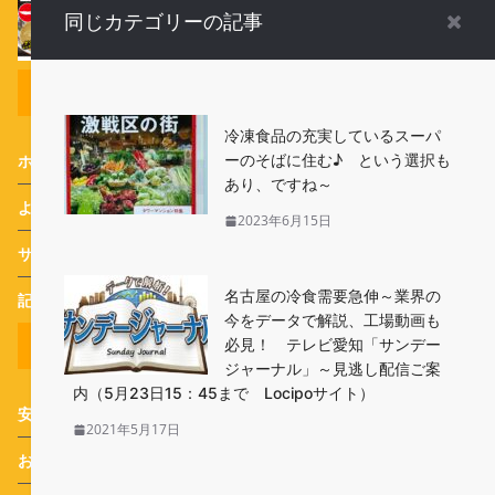
一品」 5月13日発売
同じカテゴリーの記事
リンク
冷凍食品の充実しているスーパ
ーのそばに住む♪ という選択も
ホーム
あり、ですね～
よくあるご質問（FAQ）
2023年6月15日
サイトポリシー
名古屋の冷食需要急伸～業界の
記事一覧
今をデータで解説、工場動画も
メインカテゴリー
必見！ テレビ愛知「サンデー
ジャーナル」～見逃し配信ご案
内（5月23日15：45まで Locipoサイト）
安心・安全Q&A
2021年5月17日
おすすめ 冷凍食品