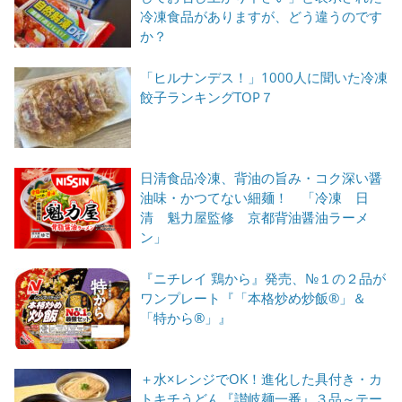
冷凍食品がありますが、どう違うのです
か？
「ヒルナンデス！」1000人に聞いた冷凍
餃子ランキングTOP７
日清食品冷凍、背油の旨み・コク深い醤
油味・かつてない細麺！ 「冷凍 日
清 魁力屋監修 京都背油醤油ラーメ
ン」
『ニチレイ 鶏から』発売、№１の２品が
ワンプレート『「本格炒め炒飯®」＆
「特から®」』
＋水×レンジでOK！進化した具付き・カ
トキチうどん『讃岐麺一番』３品～テー