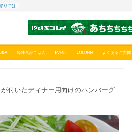
POPUP
”れいと
年～夏に限
SE
売中
簡単レン
 日清の
ん」
&A
冷凍食品ごはん
EVENT
COLUMN
よくあるご質問
コク深い
 「冷凍
醤油ラー
プン、9月
目が付いたディナー用向けのハンバーグ
彩りごは
ル