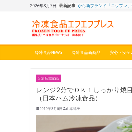
Skip
2026年8月7日
最新記事:
餃子キャラ”ぎょざ・ぎょざお”
to
ストアで作者にご挨拶、新作
content
うこ～こ～”を知る
「CHEESE WONDER」5周
定さわやかフレーバー「CHEE
WONDER YELLOW」復刻発
今まで無かった大盛！水から
ジ♪ふわもちめん！！「冷凍
どん兵衛 大盛 きつねうど
冷凍食品NEWS
冷凍食品新商品
安心・安全Q
「同 肉うどん」
日清食品冷凍、背油の旨み・
醤油味・かつてない細麺！
日清 魁力屋監修 京都背油
冷凍食品新商品
メン」
冷凍ワンプレート№1のニッ
レンジ2分でＯＫ！しっかり焼
から新ブランド『ニップン、
（日本ハム冷凍食品）
ん。』～”おいしさ”をアピー
2019年8月6日
山本純子