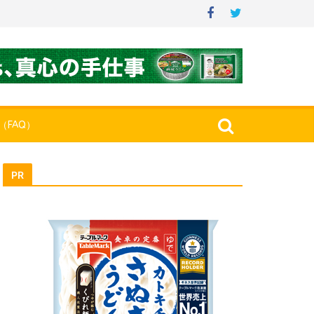
（FAQ）
PR