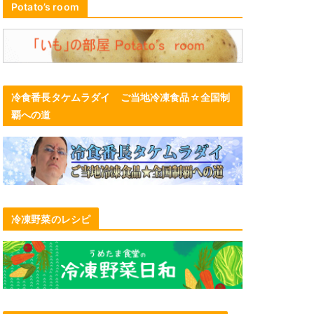
Potato’s room
冷食番長タケムラダイ ご当地冷凍食品☆全国制
覇への道
冷凍野菜のレシピ