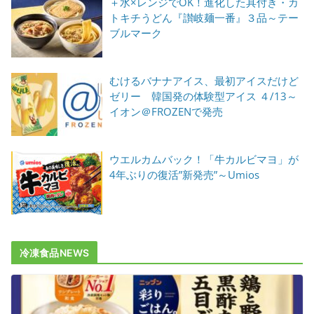
＋水×レンジでOK！進化した具付き・カ
トキチうどん『讃岐麺一番』３品～テー
ブルマーク
むけるバナナアイス、最初アイスだけど
ゼリー 韓国発の体験型アイス ４/13～
イオン＠FROZENで発売
ウエルカムバック！「牛カルビマヨ」が
4年ぶりの復活”新発売”～Umios
冷凍食品NEWS