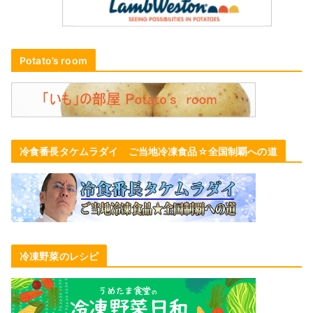
Potato’s room
冷食番長タケムラダイ ご当地冷凍食品☆全国制覇への道
冷凍野菜のレシピ