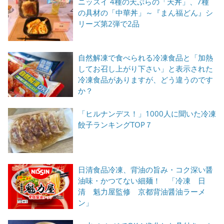
ニッスイ 4種の天ぷらの「天丼」、7種
の具材の「中華丼」～『まん福どん』シ
リーズ第2弾で2品
自然解凍で食べられる冷凍食品と「加熱
してお召し上がり下さい」と表示された
冷凍食品がありますが、どう違うのです
か？
「ヒルナンデス！」1000人に聞いた冷凍
餃子ランキングTOP７
日清食品冷凍、背油の旨み・コク深い醤
油味・かつてない細麺！ 「冷凍 日
清 魁力屋監修 京都背油醤油ラーメ
ン」