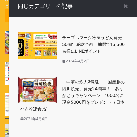
ど、様々な冷凍食品の情報をお届けします。
同じカテゴリーの記事
人気記事ランキング（全期間）
自然解凍で食べられる冷凍食品と「加熱してお召し
テーブルマーク冷凍うどん発売
上がり下さい」と表示された冷凍食品があります
50周年感謝企画 抽選で15,500
が、どう違うのですか？
名様にLINEポイント
2024年4月2日
Q 中国産の冷凍食品に不安を感じます。輸入食品
の検査ってちゃんとやってるの？
「中華の鉄人®陳建一 国産豚の
四川焼売」発売24周年！ あり
がとうキャンペーン 1000名に
冷凍食品の保存温度はどうして-18℃以下なのです
現金5000円をプレゼント（日本
か？
ハム冷凍食品）
2021年4月6日
Q フリーザーの中で冷凍食品の袋がパンパンに膨ら
んでいるのですが、中身は大丈夫なんですか？