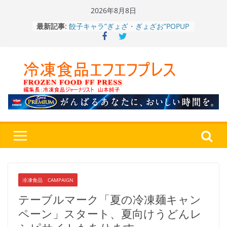
Skip
2026年8月8日
餃子キャラ”ぎょざ・ぎょざお”POPUP
to
最新記事:
ストアで作者にご挨拶、新作”れいと
content
うこ～こ～”を知る
「CHEESE WONDER」5周年～夏に限
定さわやかフレーバー「CHEESE
WONDER YELLOW」復刻発売中
今まで無かった大盛！水から簡単レン
ジ♪ふわもちめん！！「冷凍 日清の
どん兵衛 大盛 きつねうどん」
「同 肉うどん」
日清食品冷凍、背油の旨み・コク深い
醤油味・かつてない細麺！ 「冷凍
日清 魁力屋監修 京都背油醤油ラー
メン」
冷凍ワンプレート№1のニップン、9月
から新ブランド『ニップン、彩りごは
ん。』～”おいしさ”をアピール
冷凍食品 CAMPAIGN
テーブルマーク「夏の冷凍麺キャン
ペーン」スタート、夏向けうどんレ