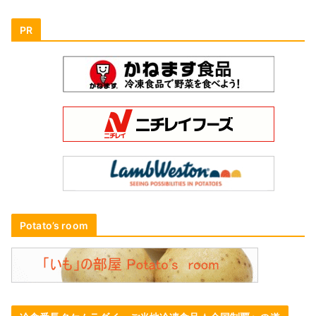
PR
Potato’s room