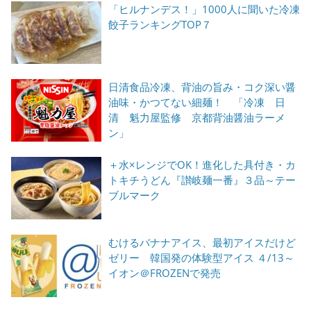
「ヒルナンデス！」1000人に聞いた冷凍
餃子ランキングTOP７
日清食品冷凍、背油の旨み・コク深い醤
油味・かつてない細麺！ 「冷凍 日
清 魁力屋監修 京都背油醤油ラーメ
ン」
＋水×レンジでOK！進化した具付き・カ
トキチうどん『讃岐麺一番』３品～テー
ブルマーク
むけるバナナアイス、最初アイスだけど
ゼリー 韓国発の体験型アイス ４/13～
イオン＠FROZENで発売