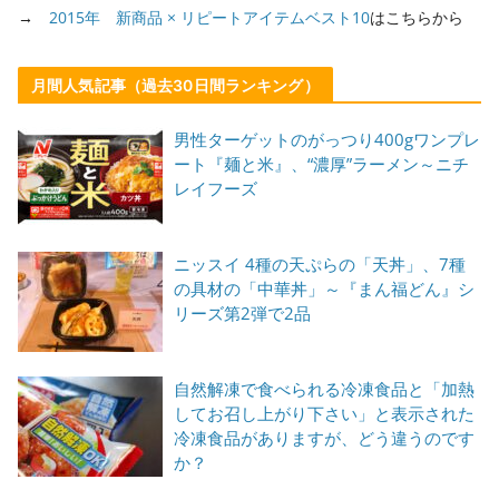
→
2015年 新商品 × リピートアイテムベスト10
はこちらから
月間人気記事（過去30日間ランキング）
男性ターゲットのがっつり400gワンプレ
ート『麺と米』、“濃厚”ラーメン～ニチ
レイフーズ
ニッスイ 4種の天ぷらの「天丼」、7種
の具材の「中華丼」～『まん福どん』シ
リーズ第2弾で2品
自然解凍で食べられる冷凍食品と「加熱
してお召し上がり下さい」と表示された
冷凍食品がありますが、どう違うのです
か？