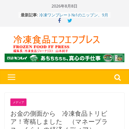
Skip
2026年8月8日
to
冷凍ワンプレート№1のニップン、9月
最新記事:
content
から新ブランド『ニップン、彩りごは
ん。』～”おいしさ”をアピール
餃子キャラ”ぎょざ・ぎょざお”POPUP
ストアで作者にご挨拶、新作”れいと
うこ～こ～”を知る
「CHEESE WONDER」5周年～夏に限
定さわやかフレーバー「CHEESE
WONDER YELLOW」復刻発売中
今まで無かった大盛！水から簡単レン
ジ♪ふわもちめん！！「冷凍 日清の
どん兵衛 大盛 きつねうどん」
「同 肉うどん」
〈全国チャーハン調査2026〉やっぱ
りお米メニュー人気1位はチャーハン
～ニチレイフーズ調べ
メディア
お金の側面から 冷凍食品トリビ
ア！寄稿しました （マネープラ