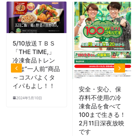
5/10放送ＴＢＳ
「THE TIME,」
冷凍食品トレン
ドは”一人前”商品
～コスパよくタ
イパもよし！！
安全・安心、保
存料不使用の冷
2024年5月10日
凍食品を食べて
100まで生きる！
2月11日深夜放映
です