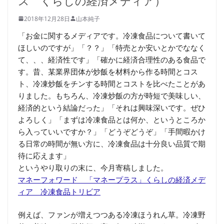
ス くらしの経済メディア）
2018年12月28日
山本純子
「お金に関するメディアです。冷凍食品について書いて
ほしいのですが」「？？」「特売とか安いとかでななく
て、、、経済性です」「確かに経済合理性のある食品で
す。昔、某業界団体が炒飯を材料から作る時間とコス
ト、冷凍炒飯をチンする時間とコストを比べたことがあ
りました。もちろん、冷凍炒飯の方が時短で美味しい、
経済的という結論だった」「それは興味深いです。ぜひ
よろしく」「まずは冷凍食品とは何か、というところか
ら入っていいですか？」「どうぞどうぞ」「手間暇かけ
る日常の時間が無い方に、冷凍食品は十分良い品質で期
待に応えます」
というやり取りの末に、今月寄稿しました。
マネーフォワード 「マネープラス」くらしの経済メデ
ィア 冷凍食品トリビア
例えば、ファンが増えつつある冷凍ほうれん草。冷凍野