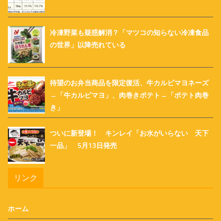
冷凍野菜も疑惑解消？「マツコの知らない冷凍食品
の世界」以降売れている
待望のお弁当商品を限定復活、牛カルビマヨネーズ
→「牛カルビマヨ」、肉巻きポテト→「ポテト肉巻
き」
ついに新登場！ キンレイ「お水がいらない 天下
一品」 5月13日発売
リンク
ホーム