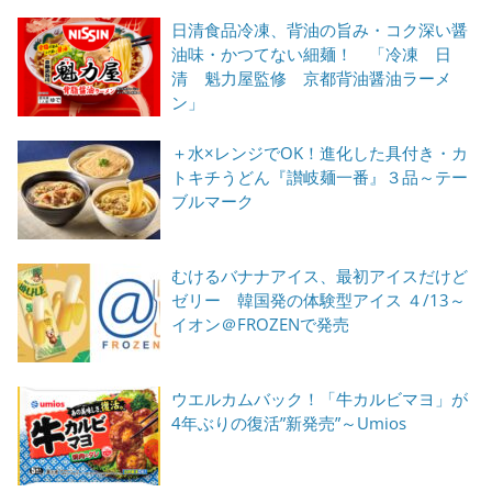
日清食品冷凍、背油の旨み・コク深い醤
油味・かつてない細麺！ 「冷凍 日
清 魁力屋監修 京都背油醤油ラーメ
ン」
＋水×レンジでOK！進化した具付き・カ
トキチうどん『讃岐麺一番』３品～テー
ブルマーク
むけるバナナアイス、最初アイスだけど
ゼリー 韓国発の体験型アイス ４/13～
イオン＠FROZENで発売
ウエルカムバック！「牛カルビマヨ」が
4年ぶりの復活”新発売”～Umios