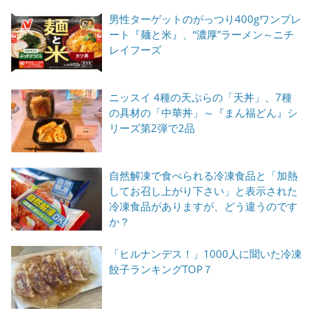
男性ターゲットのがっつり400gワンプレ
ート『麺と米』、“濃厚”ラーメン～ニチ
レイフーズ
ニッスイ 4種の天ぷらの「天丼」、7種
の具材の「中華丼」～『まん福どん』シ
リーズ第2弾で2品
自然解凍で食べられる冷凍食品と「加熱
してお召し上がり下さい」と表示された
冷凍食品がありますが、どう違うのです
か？
「ヒルナンデス！」1000人に聞いた冷凍
餃子ランキングTOP７