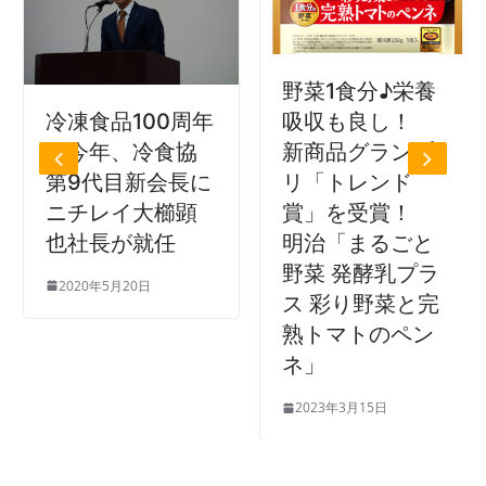
野菜1食分♪栄養
冷凍食品100周年
吸収も良し！
の今年、冷食協
新商品グランプ
第9代目新会長に
リ「トレンド
ニチレイ大櫛顕
賞」を受賞！
也社長が就任
明治「まるごと
野菜 発酵乳プラ
2020年5月20日
ス 彩り野菜と完
熟トマトのペン
ネ」
2023年3月15日