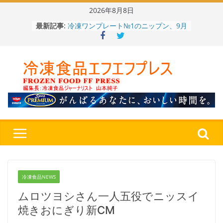
Skip
2026年8月8日
to
冷凍ワンプレート№1のニップン、9月
最新記事:
content
から新ブランド『ニップン、彩りごは
ん。』～”おいしさ”をアピール
餃子キャラ”ぎょざ・ぎょざお”POPUP
ストアで作者にご挨拶、新作”れいと
うこ～こ～”を知る
「CHEESE WONDER」5周年～夏に限
定さわやかフレーバー「CHEESE
WONDER YELLOW」復刻発売中
今まで無かった大盛！水から簡単レン
ジ♪ふわもちめん！！「冷凍 日清の
どん兵衛 大盛 きつねうどん」
「同 肉うどん」
〈全国チャーハン調査2026〉やっぱ
りお米メニュー人気1位はチャーハン
～ニチレイフーズ調べ
冷凍食品NEWS
ムロツヨシさん一人五役でニッスイ
焼きおにぎり新CM