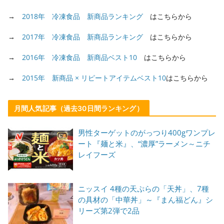
→
2018年 冷凍食品 新商品ランキング
はこちらから
→
2017年 冷凍食品 新商品ランキング
はこちらから
→
2016年 冷凍食品 新商品ベスト10
はこちらから
→
2015年 新商品 × リピートアイテムベスト10
はこちらから
月間人気記事（過去30日間ランキング）
男性ターゲットのがっつり400gワンプレ
ート『麺と米』、“濃厚”ラーメン～ニチ
レイフーズ
ニッスイ 4種の天ぷらの「天丼」、7種
の具材の「中華丼」～『まん福どん』シ
リーズ第2弾で2品