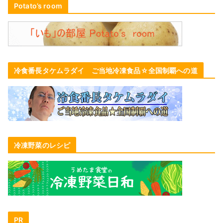
Potato’s room
冷食番長タケムラダイ ご当地冷凍食品☆全国制覇への道
冷凍野菜のレシピ
PR