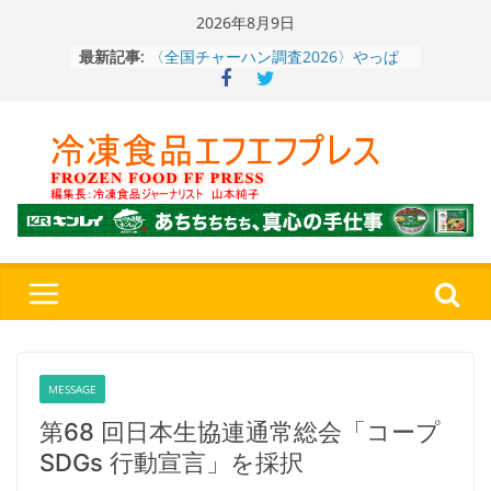
Skip
2026年8月9日
〈全国チャーハン調査2026〉やっぱ
to
最新記事:
りお米メニュー人気1位はチャーハン
content
～ニチレイフーズ調べ
冷凍ワンプレート№1のニップン、9月
から新ブランド『ニップン、彩りごは
ん。』～”おいしさ”をアピール
餃子キャラ”ぎょざ・ぎょざお”POPUP
ストアで作者にご挨拶、新作”れいと
うこ～こ～”を知る
「CHEESE WONDER」5周年～夏に限
定さわやかフレーバー「CHEESE
WONDER YELLOW」復刻発売中
神楽茶屋『牛ホルモン炒め』（大分
県）：冷食番長タケムラダイ 〜ご当
地冷凍食品☆全国制覇への道～
第７
４歩
MESSAGE
第68 回日本生協連通常総会「コープ
SDGs 行動宣言」を採択