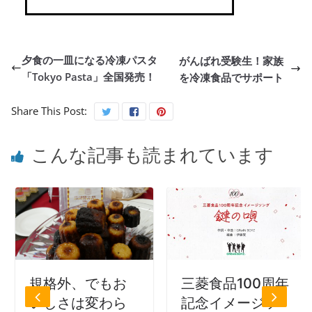
夕食の一皿になる冷凍パスタ
がんばれ受験生！家族
「Tokyo Pasta」全国発売！
を冷凍食品でサポート
Share This Post:
こんな記事も読まれています
規格外、でもお
三菱食品100周年
いしさは変わら
記念イメージソ