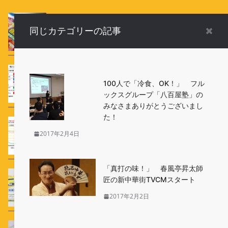
自然解凍で食べられる冷凍食品と「加熱してお召し
同じカテゴリーの記事
上がり下さい」と表示された冷凍食品があります
が、どう違うのですか？
Q 中国産の冷凍食品に不安を感じます。輸入食品
100人で「冷食、OK！」 フル
の検査ってちゃんとやってるの？
ックスグループ「八百屋塾」の
みなさまありがとうございまし
た！
冷凍食品の保存温度はどうして-18℃以下なのです
2017年2月4日
か？
「真打の味！」 春風亭昇太師
Q フリーザーの中で冷凍食品の袋がパンパンに膨ら
匠の新中華街TVCMスタート
んでいるのですが、中身は大丈夫なんですか？
2017年2月2日
新・お弁当用冷凍食品「おにぎり丸」は、チャレン