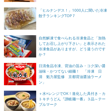
「ヒルナンデス！」1000人に聞いた冷凍
餃子ランキングTOP７
自然解凍で食べられる冷凍食品と「加熱
してお召し上がり下さい」と表示された
冷凍食品がありますが、どう違うのです
か？
日清食品冷凍、背油の旨み・コク深い醤
油味・かつてない細麺！ 「冷凍 日
清 魁力屋監修 京都背油醤油ラーメ
ン」
＋水×レンジでOK！進化した具付き・カ
トキチうどん『讃岐麺一番』３品～テー
ブルマーク