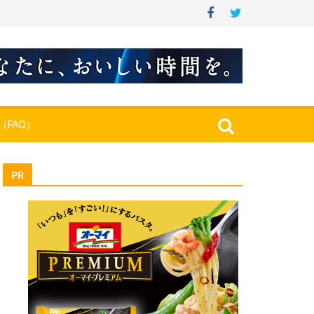
（FAQ）
PR