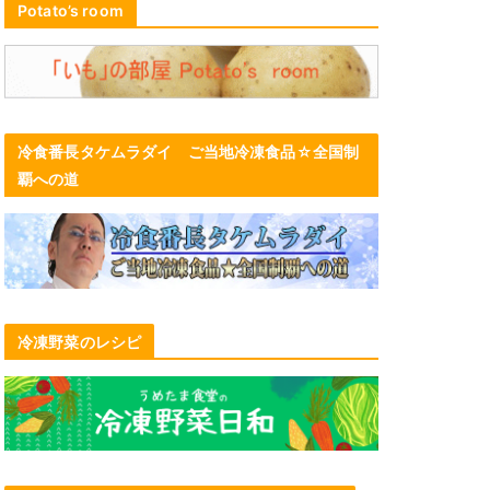
Potato’s room
冷食番長タケムラダイ ご当地冷凍食品☆全国制
覇への道
冷凍野菜のレシピ