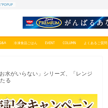
POPUP
”れいと
年～夏に限
SE
売中
簡単レン
 日清の
ん」
&A
冷凍食品ごはん
EVENT
COLUMN
よくあるご質問
コク深い
 「冷凍
醤油ラー
プン、9月
イ「お水がいらない」シリーズ、「レンジ
彩りごは
当たる
ル