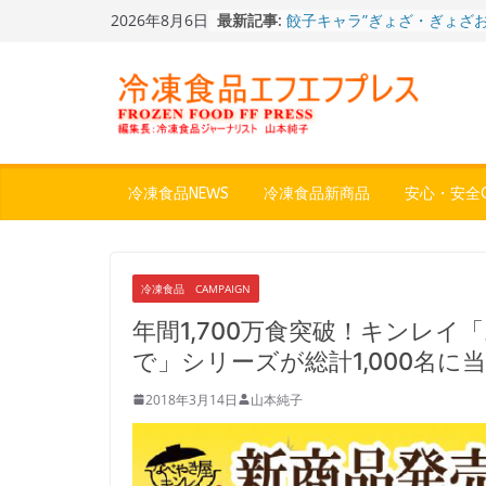
Skip
2026年8月6日
最新記事:
餃子キャラ”ぎょざ・ぎょざお”
to
ストアで作者にご挨拶、新作
content
うこ～こ～”を知る
「CHEESE WONDER」5周
定さわやかフレーバー「CHEE
WONDER YELLOW」復刻発
今まで無かった大盛！水から
ジ♪ふわもちめん！！「冷凍
どん兵衛 大盛 きつねうど
冷凍食品NEWS
冷凍食品新商品
安心・安全Q
「同 肉うどん」
日清食品冷凍、背油の旨み・
醤油味・かつてない細麺！
日清 魁力屋監修 京都背油
冷凍食品 CAMPAIGN
メン」
冷凍ワンプレート№1のニッ
年間1,700万食突破！キンレ
から新ブランド『ニップン、
で」シリーズが総計1,000名に
ん。』～”おいしさ”をアピー
2018年3月14日
山本純子