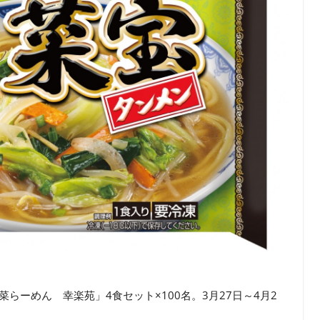
らーめん 幸楽苑」4食セット×100名。3月27日～4月2