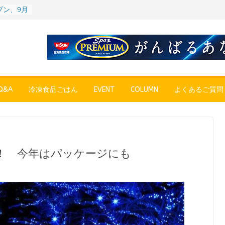
プン、9月
彩りごは
ル
POPUP
”れいと
年～夏に限
SE
売中
&A
冷凍食品ごはん
EVENT
COLUMN
よくあるご質問
簡単レン
 日清の
ん」
〉やっぱ
ャーハン
！ 今年はパッケージにも