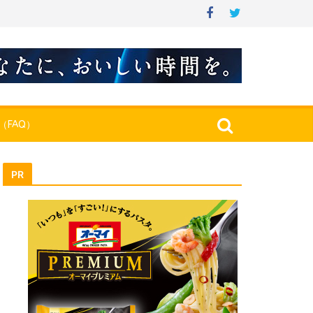
（FAQ）
PR