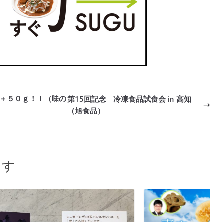
＋５０ｇ！！（味の
第15回記念 冷凍食品試食会 in 高知
（旭食品）
ます