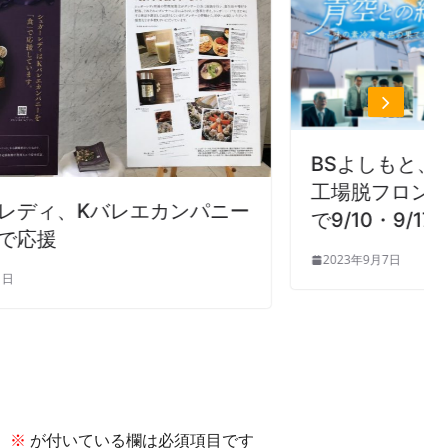
BSよしもと、味の素冷凍食品の国内
工場脱フロン化挑戦をドラマ仕立て
ニー
で9/10・9/17放送
2023年9月7日
。
※
が付いている欄は必須項目です