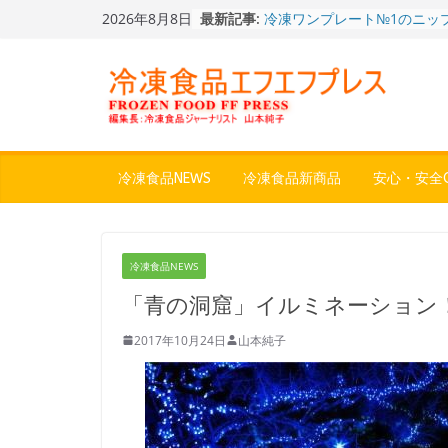
Skip
2026年8月8日
最新記事:
冷凍ワンプレート№1のニッ
to
から新ブランド『ニップン、
content
ん。』～”おいしさ”をアピー
餃子キャラ”ぎょざ・ぎょざお”
ストアで作者にご挨拶、新作
うこ～こ～”を知る
「CHEESE WONDER」5周
定さわやかフレーバー「CHEE
WONDER YELLOW」復刻発
冷凍食品NEWS
冷凍食品新商品
安心・安全Q
今まで無かった大盛！水から
ジ♪ふわもちめん！！「冷凍
どん兵衛 大盛 きつねうど
「同 肉うどん」
冷凍食品NEWS
〈全国チャーハン調査2026
りお米メニュー人気1位はチ
「青の洞窟」イルミネーション
～ニチレイフーズ調べ
2017年10月24日
山本純子