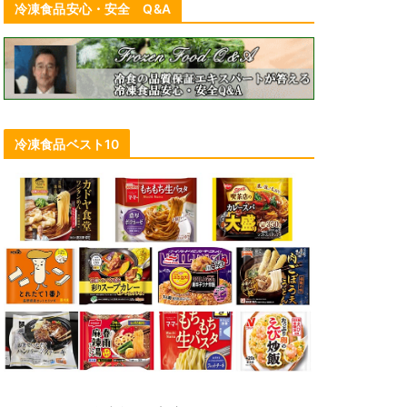
冷凍食品安心・安全 Q&A
冷凍食品ベスト10
ニチレイフーズ、「今川焼」規格外
品をアップサイクル→除菌ウェット
ティッシュに
2023年4月17日