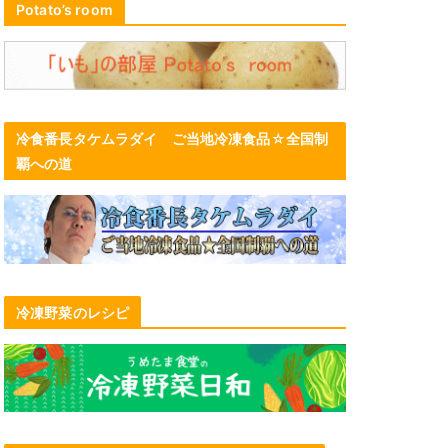
Potato’s room
冷食番長タケムラダイ ご当地冷凍食品☆全国制
覇への道
冷凍野菜のレシピ