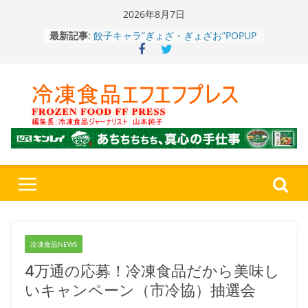
Skip
2026年8月7日
to
餃子キャラ”ぎょざ・ぎょざお”POPUP
最新記事:
content
ストアで作者にご挨拶、新作”れいと
うこ～こ～”を知る
「CHEESE WONDER」5周年～夏に限
定さわやかフレーバー「CHEESE
WONDER YELLOW」復刻発売中
今まで無かった大盛！水から簡単レン
ジ♪ふわもちめん！！「冷凍 日清の
どん兵衛 大盛 きつねうどん」
「同 肉うどん」
日清食品冷凍、背油の旨み・コク深い
醤油味・かつてない細麺！ 「冷凍
日清 魁力屋監修 京都背油醤油ラー
メン」
冷凍ワンプレート№1のニップン、9月
から新ブランド『ニップン、彩りごは
冷凍食品NEWS
ん。』～”おいしさ”をアピール
4万通の応募！冷凍食品だから美味し
いキャンペーン（市冷協）抽選会