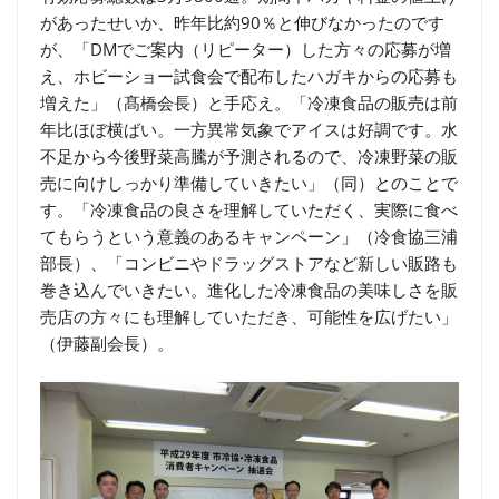
があったせいか、昨年比約90％と伸びなかったのです
が、「DMでご案内（リピーター）した方々の応募が増
え、ホビーショー試食会で配布したハガキからの応募も
増えた」（髙橋会長）と手応え。「冷凍食品の販売は前
年比ほぼ横ばい。一方異常気象でアイスは好調です。水
不足から今後野菜高騰が予測されるので、冷凍野菜の販
売に向けしっかり準備していきたい」（同）とのことで
す。「冷凍食品の良さを理解していただく、実際に食べ
てもらうという意義のあるキャンペーン」（冷食協三浦
部長）、「コンビニやドラッグストアなど新しい販路も
巻き込んでいきたい。進化した冷凍食品の美味しさを販
売店の方々にも理解していただき、可能性を広げたい」
（伊藤副会長）。