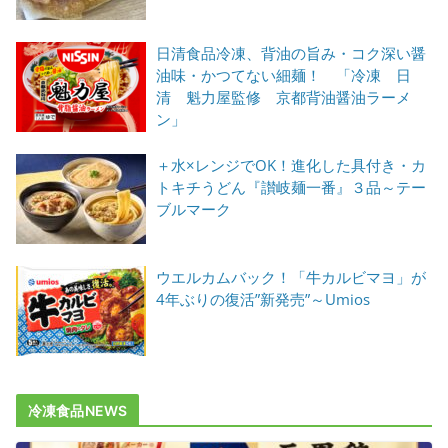
日清食品冷凍、背油の旨み・コク深い醤
油味・かつてない細麺！ 「冷凍 日
清 魁力屋監修 京都背油醤油ラーメ
ン」
＋水×レンジでOK！進化した具付き・カ
トキチうどん『讃岐麺一番』３品～テー
ブルマーク
ウエルカムバック！「牛カルビマヨ」が
4年ぶりの復活”新発売”～Umios
冷凍食品NEWS