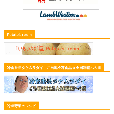
Potato’s room
冷食番長タケムラダイ ご当地冷凍食品☆全国制覇への道
冷凍野菜のレシピ