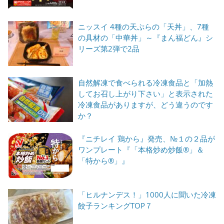
ニッスイ 4種の天ぷらの「天丼」、7種
の具材の「中華丼」～『まん福どん』シ
リーズ第2弾で2品
自然解凍で食べられる冷凍食品と「加熱
してお召し上がり下さい」と表示された
冷凍食品がありますが、どう違うのです
か？
『ニチレイ 鶏から』発売、№１の２品が
ワンプレート『「本格炒め炒飯®」＆
「特から®」』
「ヒルナンデス！」1000人に聞いた冷凍
餃子ランキングTOP７