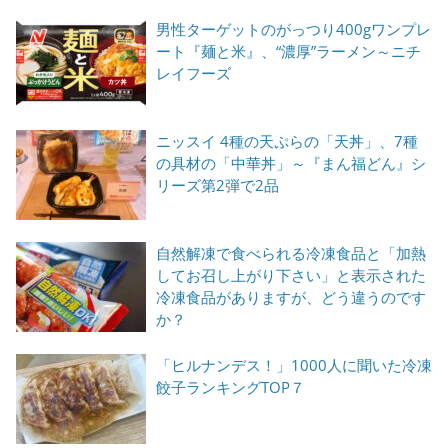
男性ターゲットのがっつり400gワンプレ
ート『麺と米』、“濃厚”ラーメン～ニチ
レイフーズ
ニッスイ 4種の天ぷらの「天丼」、7種
の具材の「中華丼」～『まん福どん』シ
リーズ第2弾で2品
自然解凍で食べられる冷凍食品と「加熱
してお召し上がり下さい」と表示された
冷凍食品がありますが、どう違うのです
か？
「ヒルナンデス！」1000人に聞いた冷凍
餃子ランキングTOP７