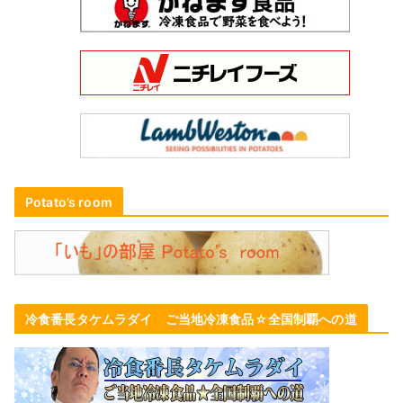
Potato’s room
冷食番長タケムラダイ ご当地冷凍食品☆全国制覇への道