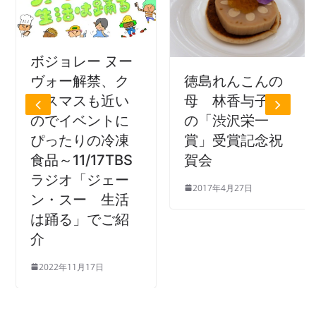
ボジョレー ヌー
徳島れんこんの
ヴォー解禁、ク
母 林香与子氏
リスマスも近い
の「渋沢栄一
のでイベントに
賞」受賞記念祝
ぴったりの冷凍
賀会
食品～11/17TBS
ラジオ「ジェー
2017年4月27日
ン・スー 生活
は踊る」でご紹
介
2022年11月17日