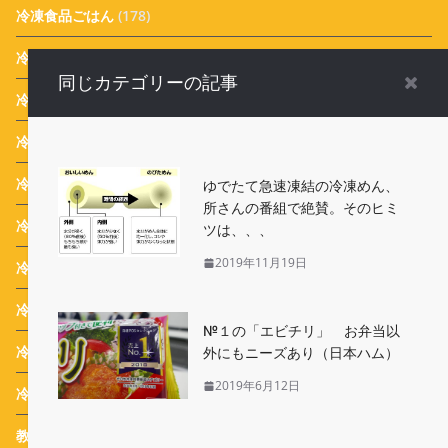
冷凍食品ごはん
(178)
冷凍食品の歴史
(12)
同じカテゴリーの記事
冷凍食品新商品
(924)
冷凍食品活用レシピ
(17)
冷凍食品調理のコツ
(4)
ゆでたて急速凍結の冷凍めん、
所さんの番組で絶賛。そのヒミ
冷凍食品お弁当
(15)
ツは、、、
2019年11月19日
冷凍食品業界ニュース
(116)
冷凍食品 Campaign
(387)
№１の「エビチリ」 お弁当以
冷凍生活アドバイザー 西川剛史のオススメ
(43)
外にもニーズあり（日本ハム）
2019年6月12日
冷凍生活アドバイザー 西川式ホームフリージング
(46)
教えて！実花先生 冷凍食品アレンジメニュー
(31)