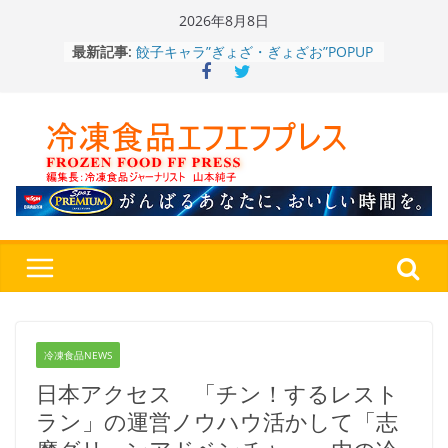
Skip
2026年8月8日
to
餃子キャラ”ぎょざ・ぎょざお”POPUP
最新記事:
content
ストアで作者にご挨拶、新作”れいと
うこ～こ～”を知る
「CHEESE WONDER」5周年～夏に限
定さわやかフレーバー「CHEESE
WONDER YELLOW」復刻発売中
今まで無かった大盛！水から簡単レン
ジ♪ふわもちめん！！「冷凍 日清の
どん兵衛 大盛 きつねうどん」
「同 肉うどん」
日清食品冷凍、背油の旨み・コク深い
醤油味・かつてない細麺！ 「冷凍
日清 魁力屋監修 京都背油醤油ラー
メン」
冷凍ワンプレート№1のニップン、9月
から新ブランド『ニップン、彩りごは
冷凍食品NEWS
ん。』～”おいしさ”をアピール
日本アクセス 「チン！するレスト
ラン」の運営ノウハウ活かして「志