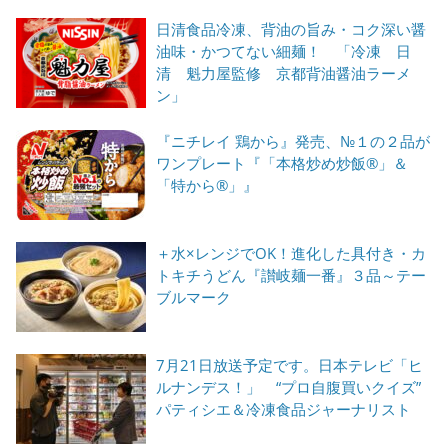
日清食品冷凍、背油の旨み・コク深い醤
油味・かつてない細麺！ 「冷凍 日
清 魁力屋監修 京都背油醤油ラーメ
ン」
『ニチレイ 鶏から』発売、№１の２品が
ワンプレート『「本格炒め炒飯®」＆
「特から®」』
＋水×レンジでOK！進化した具付き・カ
トキチうどん『讃岐麺一番』３品～テー
ブルマーク
7月21日放送予定です。日本テレビ「ヒ
ルナンデス！」 “プロ自腹買いクイズ”
パティシエ＆冷凍食品ジャーナリスト