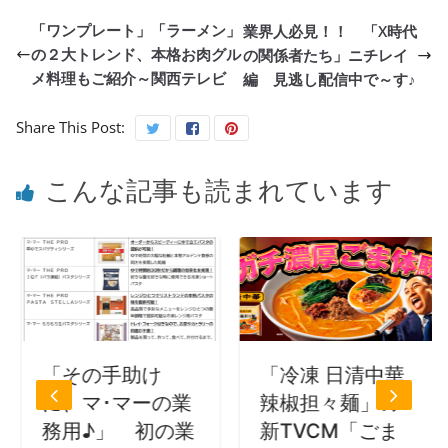
「ワンプレート」「ラーメン」
業界人必見！！ 「X時代
の２大トレンド、本格お肉グル
の関係者たち」ニチレイ
メ料理もご紹介～関西テレビ
編 見逃し配信中で～す♪
Share This Post:
こんな記事も読まれています
「その手助け
「冷凍 日清中華
に、マ･マーの業
辣椒担々麺」の
務用♪」 初の業
新TVCM「ごま