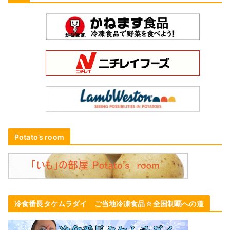
Potato’s room
冷食番長タケムラダイ ご当地冷凍食品☆全国制覇への道