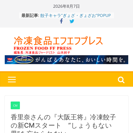
Skip
2026年8月7日
to
最新記事:
「CHEESE WONDER」5周年～夏に限
content
定さわやかフレーバー「CHEESE
WONDER YELLOW」復刻発売中
今まで無かった大盛！水から簡単レン
ジ♪ふわもちめん！！「冷凍 日清の
どん兵衛 大盛 きつねうどん」
「同 肉うどん」
日清食品冷凍、背油の旨み・コク深い
醤油味・かつてない細麺！ 「冷凍
日清 魁力屋監修 京都背油醤油ラー
メン」
冷凍ワンプレート№1のニップン、9月
から新ブランド『ニップン、彩りごは
ん。』～”おいしさ”をアピール
餃子キャラ”ぎょざ・ぎょざお”POPUP
ストアで作者にご挨拶、新作”れいと
CM
うこ～こ～”を知る
香里奈さんの『大阪王将』冷凍餃子
の新CMスタート ”しょうもない