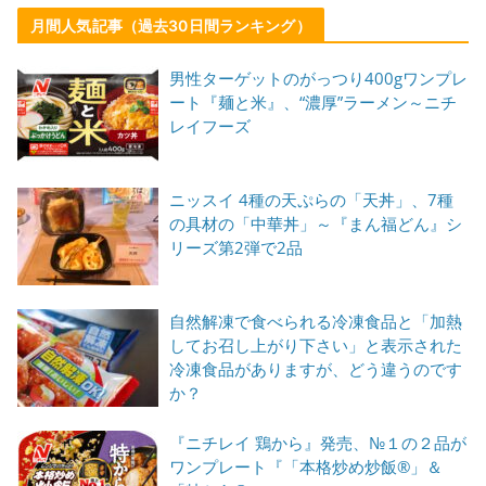
月間人気記事（過去30日間ランキング）
男性ターゲットのがっつり400gワンプレ
ート『麺と米』、“濃厚”ラーメン～ニチ
レイフーズ
ニッスイ 4種の天ぷらの「天丼」、7種
の具材の「中華丼」～『まん福どん』シ
リーズ第2弾で2品
自然解凍で食べられる冷凍食品と「加熱
してお召し上がり下さい」と表示された
冷凍食品がありますが、どう違うのです
か？
『ニチレイ 鶏から』発売、№１の２品が
ワンプレート『「本格炒め炒飯®」＆