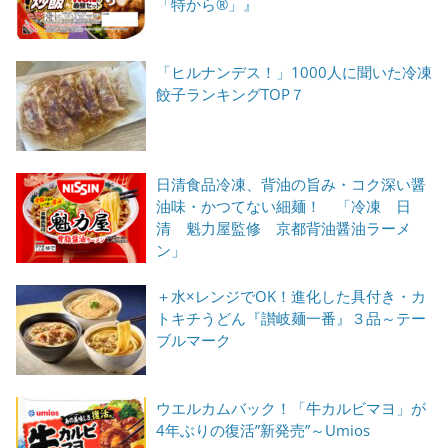
「特から®」』
「ヒルナンデス！」1000人に聞いた冷凍
餃子ランキングTOP７
日清食品冷凍、背油の旨み・コク深い醤
油味・かつてない細麺！ 「冷凍 日
清 魁力屋監修 京都背油醤油ラーメ
ン」
＋水×レンジでOK！進化した具付き・カ
トキチうどん『讃岐麺一番』３品～テー
ブルマーク
ウエルカムバック！「牛カルビマヨ」が
4年ぶりの復活”新発売”～Umios