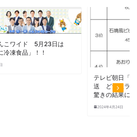
は
テレビ朝日「家事ヤロウ」4/23放
送 ど素人ランキング・冷凍炒飯
驚きの結果に
2024年4月24日