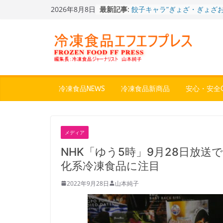
Skip
2026年8月8日
最新記事:
餃子キャラ”ぎょざ・ぎょざお”
to
ストアで作者にご挨拶、新作
content
うこ～こ～”を知る
「CHEESE WONDER」5周
定さわやかフレーバー「CHEE
WONDER YELLOW」復刻発
今まで無かった大盛！水から
ジ♪ふわもちめん！！「冷凍
どん兵衛 大盛 きつねうど
冷凍食品NEWS
冷凍食品新商品
安心・安全Q
「同 肉うどん」
日清食品冷凍、背油の旨み・
醤油味・かつてない細麺！
日清 魁力屋監修 京都背油
メディア
メン」
冷凍ワンプレート№1のニッ
NHK「ゆう5時」9月28日放
から新ブランド『ニップン、
化系冷凍食品に注目
ん。』～”おいしさ”をアピー
2022年9月28日
山本純子