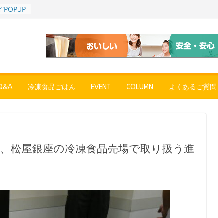
POPUP
”れいと
年～夏に限
SE
売中
簡単レン
 日清の
ん」
&A
冷凍食品ごはん
EVENT
COLUMN
よくあるご質問
コク深い
 「冷凍
醤油ラー
プン、9月
送で、松屋銀座の冷凍食品売場で取り扱う進
彩りごは
ル