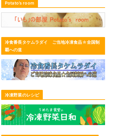
Potato’s room
冷食番長タケムラダイ ご当地冷凍食品☆全国制
覇への道
冷凍野菜のレシピ