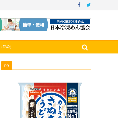
（FAQ）
PR