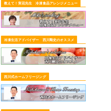
教えて！実花先生 冷凍食品アレンジメニュー
冷凍生活アドバイザー 西川剛史のオススメ
発売中「週刊女性」（5／3号）で冷
凍うどん実食格付、「大人のおしゃ
れ手帖」（5月号）では冷凍＆加工食
西川式ホームフリージング
品グランプリ
2022年4月20日