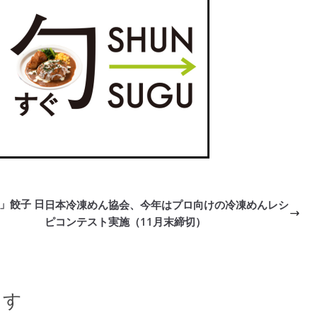
」餃子 日
日本冷凍めん協会、今年はプロ向けの冷凍めんレシ
ピコンテスト実施（11月末締切）
ます