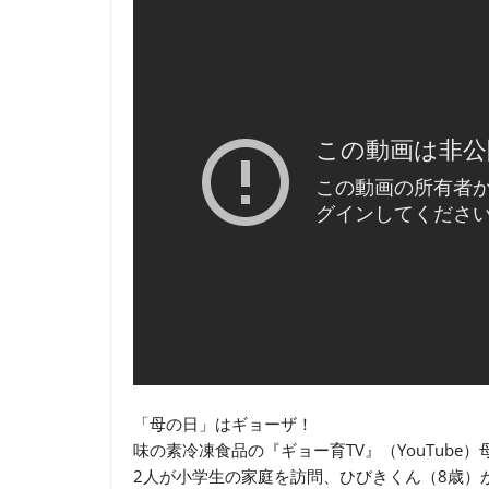
「母の日」はギョーザ！
味の素冷凍食品の『ギョー育TV』（YouTub
2人が小学生の家庭を訪問、ひびきくん（8歳）