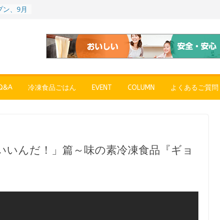
プン、9月
彩りごは
ル
POPUP
”れいと
年～夏に限
SE
売中
&A
冷凍食品ごはん
EVENT
COLUMN
よくあるご質問
簡単レン
 日清の
ん」
〉やっぱ
ャーハン
いいんだ！」篇～味の素冷凍食品『ギョ