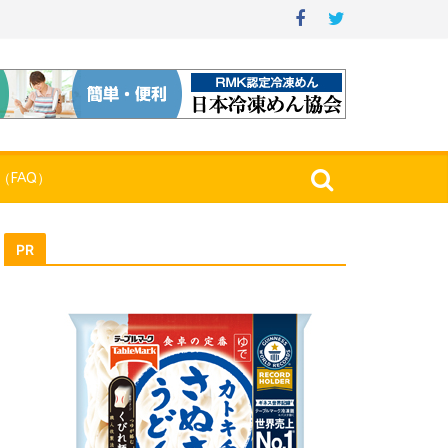
（FAQ）
PR