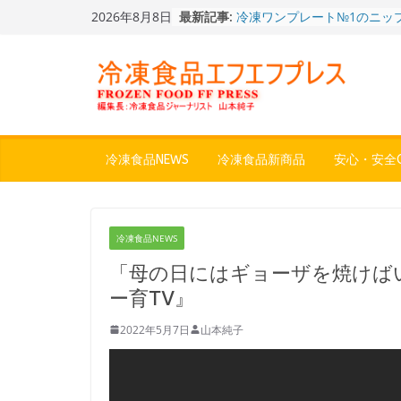
Skip
2026年8月8日
最新記事:
冷凍ワンプレート№1のニッ
to
から新ブランド『ニップン、
content
ん。』～”おいしさ”をアピー
餃子キャラ”ぎょざ・ぎょざお”
ストアで作者にご挨拶、新作
うこ～こ～”を知る
「CHEESE WONDER」5周
定さわやかフレーバー「CHEE
WONDER YELLOW」復刻発
冷凍食品NEWS
冷凍食品新商品
安心・安全Q
今まで無かった大盛！水から
ジ♪ふわもちめん！！「冷凍
どん兵衛 大盛 きつねうど
「同 肉うどん」
冷凍食品NEWS
〈全国チャーハン調査2026
りお米メニュー人気1位はチ
「母の日にはギョーザを焼けば
～ニチレイフーズ調べ
ー育TV』
2022年5月7日
山本純子