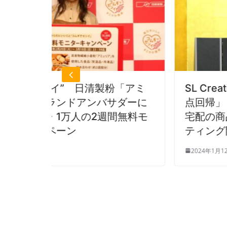
製粉「アミ
SL Creations 今年のテーマ
バサダーに
点回帰」 50年以上を誇る冷凍
週間無料モ
宅配の商品力・営業力～全国M
ティング開催
2024年1月12日