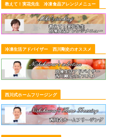
教えて！実花先生 冷凍食品アレンジメニュー
冷凍生活アドバイザー 西川剛史のオススメ
凍ったまま食べられる アヲハタ「く
ちどけフローズン」が令和6年度新技
術・食品開発賞（日本食糧新聞社）
受賞
2025年2月23日
西川式ホームフリージング