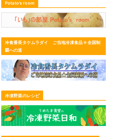
Potato’s room
冷食番長タケムラダイ ご当地冷凍食品☆全国制
覇への道
冷凍野菜のレシピ