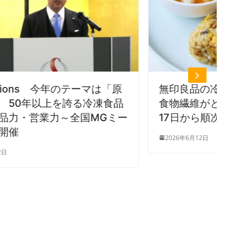
は「原
無印良品の冷凍食品、たんぱく質、
食品
食物繊維がとれるおにぎり4種、6月
Gミー
17日から順次新発売
2026年6月12日