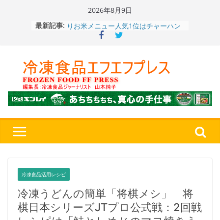
Skip
2026年8月9日
to
最新記事:
冷凍ワンプレート№1のニップン、9月
content
から新ブランド『ニップン、彩りごは
ん。』～”おいしさ”をアピール
餃子キャラ”ぎょざ・ぎょざお”POPUP
ストアで作者にご挨拶、新作”れいと
うこ～こ～”を知る
「CHEESE WONDER」5周年～夏に限
定さわやかフレーバー「CHEESE
WONDER YELLOW」復刻発売中
神楽茶屋『牛ホルモン炒め』（大分
県）：冷食番長タケムラダイ 〜ご当
地冷凍食品☆全国制覇への道～
第７
４歩
〈全国チャーハン調査2026〉やっぱ
りお米メニュー人気1位はチャーハン
～ニチレイフーズ調べ
冷凍食品活用レシピ
冷凍うどんの簡単「将棋メシ」 将
棋日本シリーズJTプロ公式戦：2回戦