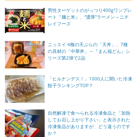
男性ターゲットのがっつり400gワンプレ
ート『麺と米』、“濃厚”ラーメン～ニチ
レイフーズ
ニッスイ 4種の天ぷらの「天丼」、7種
の具材の「中華丼」～『まん福どん』シ
リーズ第2弾で2品
「ヒルナンデス！」1000人に聞いた冷凍
餃子ランキングTOP７
自然解凍で食べられる冷凍食品と「加熱
してお召し上がり下さい」と表示された
冷凍食品がありますが、どう違うのです
か？