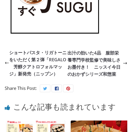
ショートパスタ・リガトーニ
出汁の効いた4品 服部栄
をいただく第２弾「REGALO
養専門学校監修で美味しさ
芳醇クアトロフォルマッ
お墨付き！ ニッスイ今日
ジ」新発売（ニップン）
のおかずシリーズ和惣菜
Share This Post:
こんな記事も読まれています