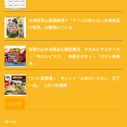
冷凍野菜も疑惑解消？「マツコの知らない冷凍食品
の世界」以降売れている
待望のお弁当商品を限定復活、牛カルビマヨネーズ
→「牛カルビマヨ」、肉巻きポテト→「ポテト肉巻
き」
ついに新登場！ キンレイ「お水がいらない 天下
一品」 5月13日発売
リンク
ホーム