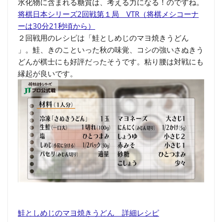
水化物に含まれる糖質は、考える力になる！のですね。
将棋日本シリーズ2回戦第１局 VTR（将棋メシコーナ
ーは30分21秒頃から）
２回戦用のレシピは「鮭としめじのマヨ焼きうどん
」。鮭、きのこといった秋の味覚、コシの強いさぬきう
どんが棋士にも好評だったそうです。粘り腰は対戦にも
縁起が良いです。
鮭としめじのマヨ焼きうどん 詳細レシピ