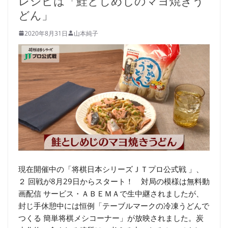
レシピは「鮭としめじのマヨ焼きう
どん」
2020年8月31日
山本純子
現在開催中の「将棋日本シリーズＪＴプロ公式戦 」、
２ 回戦が8月29日からスタート！ 対局の模様は無料動
画配信 サービス・ＡＢＥＭＡで生中継されましたが、
封じ手休憩中には恒例「テーブルマークの冷凍うどんで
つくる 簡単将棋メシコーナー」が放映されました。炭