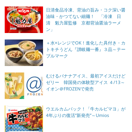
日清食品冷凍、背油の旨み・コク深い醤
油味・かつてない細麺！ 「冷凍 日
清 魁力屋監修 京都背油醤油ラーメ
ン」
＋水×レンジでOK！進化した具付き・カ
トキチうどん『讃岐麺一番』３品～テー
ブルマーク
むけるバナナアイス、最初アイスだけど
ゼリー 韓国発の体験型アイス ４/13～
イオン＠FROZENで発売
ウエルカムバック！「牛カルビマヨ」が
4年ぶりの復活”新発売”～Umios