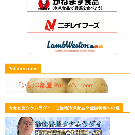
Potato’s room
冷食番長タケムラダイ ご当地冷凍食品☆全国制覇への道