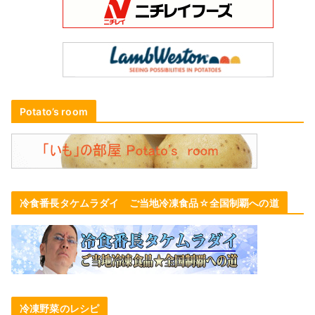
Potato’s room
冷食番長タケムラダイ ご当地冷凍食品☆全国制覇への道
冷凍野菜のレシピ