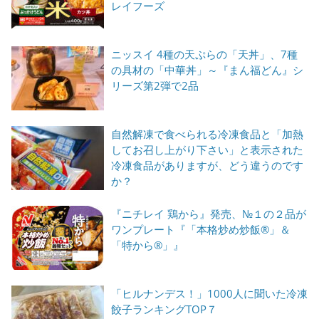
レイフーズ
ニッスイ 4種の天ぷらの「天丼」、7種
の具材の「中華丼」～『まん福どん』シ
リーズ第2弾で2品
自然解凍で食べられる冷凍食品と「加熱
してお召し上がり下さい」と表示された
冷凍食品がありますが、どう違うのです
か？
『ニチレイ 鶏から』発売、№１の２品が
ワンプレート『「本格炒め炒飯®」＆
「特から®」』
「ヒルナンデス！」1000人に聞いた冷凍
餃子ランキングTOP７