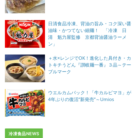
日清食品冷凍、背油の旨み・コク深い醤
油味・かつてない細麺！ 「冷凍 日
清 魁力屋監修 京都背油醤油ラーメ
ン」
＋水×レンジでOK！進化した具付き・カ
トキチうどん『讃岐麺一番』３品～テー
ブルマーク
ウエルカムバック！「牛カルビマヨ」が
4年ぶりの復活”新発売”～Umios
冷凍食品NEWS