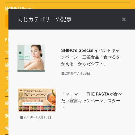
冷凍食品Event
同じカテゴリーの記事
全てのカテゴリー
PR特集
(25)
SHIHO’s Special イベントキャ
フードサービス
(1)
ンペーン 三菱食品「食べるを
かえる からだシフト」
冷食番長タケムラダイ ご当地冷凍食品☆全国制覇への道
(73)
2019年7月29日
うめたま食堂の冷凍野菜日和
(7)
メディア
(479)
「マ・マー THE PASTAが食べ
たい宣言キャンペーン」スター
冷凍食品 ブランド紹介
(4)
ト
安心・安全Q&A
(16)
2019年10月15日
特集
(22)