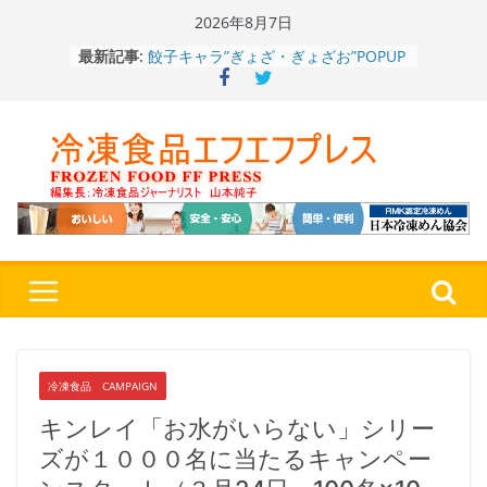
Skip
2026年8月7日
to
餃子キャラ”ぎょざ・ぎょざお”POPUP
最新記事:
content
ストアで作者にご挨拶、新作”れいと
うこ～こ～”を知る
「CHEESE WONDER」5周年～夏に限
定さわやかフレーバー「CHEESE
WONDER YELLOW」復刻発売中
今まで無かった大盛！水から簡単レン
ジ♪ふわもちめん！！「冷凍 日清の
どん兵衛 大盛 きつねうどん」
「同 肉うどん」
日清食品冷凍、背油の旨み・コク深い
醤油味・かつてない細麺！ 「冷凍
日清 魁力屋監修 京都背油醤油ラー
メン」
冷凍ワンプレート№1のニップン、9月
から新ブランド『ニップン、彩りごは
冷凍食品 CAMPAIGN
ん。』～”おいしさ”をアピール
キンレイ「お水がいらない」シリー
ズが１０００名に当たるキャンペー