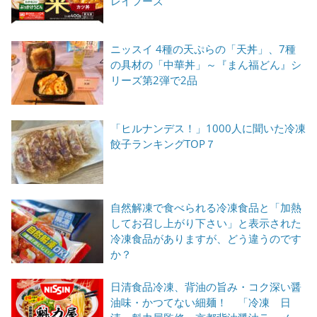
レイフーズ
ニッスイ 4種の天ぷらの「天丼」、7種
の具材の「中華丼」～『まん福どん』シ
リーズ第2弾で2品
「ヒルナンデス！」1000人に聞いた冷凍
餃子ランキングTOP７
自然解凍で食べられる冷凍食品と「加熱
してお召し上がり下さい」と表示された
冷凍食品がありますが、どう違うのです
か？
日清食品冷凍、背油の旨み・コク深い醤
油味・かつてない細麺！ 「冷凍 日