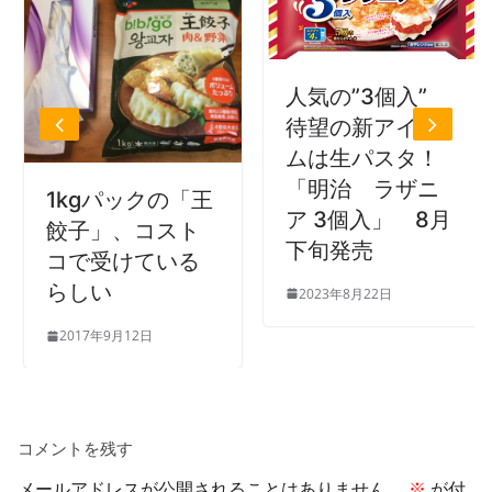
人気の”3個入”
待望の新アイテ
ムは生パスタ！
「明治 ラザニ
1kgパックの「王
ア 3個入」 8月
餃子」、コスト
下旬発売
コで受けている
らしい
2023年8月22日
2017年9月12日
コメントを残す
メールアドレスが公開されることはありません。
※
が付