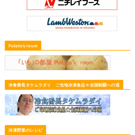
Potato’s room
冷食番長タケムラダイ ご当地冷凍食品☆全国制覇への道
冷凍野菜のレシピ