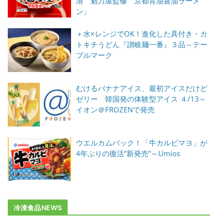
清 魁力屋監修 京都背油醤油ラーメ
ン」
＋水×レンジでOK！進化した具付き・カ
トキチうどん『讃岐麺一番』３品～テー
ブルマーク
むけるバナナアイス、最初アイスだけど
ゼリー 韓国発の体験型アイス ４/13～
イオン＠FROZENで発売
ウエルカムバック！「牛カルビマヨ」が
4年ぶりの復活”新発売”～Umios
冷凍食品NEWS