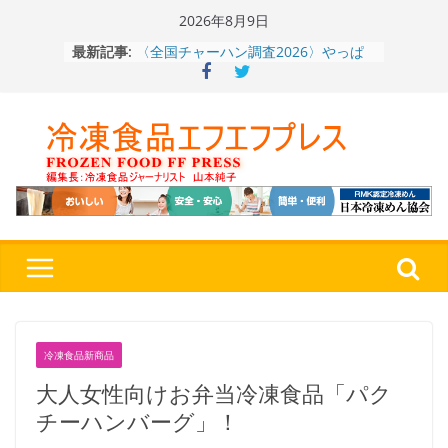
Skip
2026年8月9日
to
〈全国チャーハン調査2026〉やっぱ
最新記事:
りお米メニュー人気1位はチャーハン
content
～ニチレイフーズ調べ
冷凍ワンプレート№1のニップン、9月
から新ブランド『ニップン、彩りごは
ん。』～”おいしさ”をアピール
餃子キャラ”ぎょざ・ぎょざお”POPUP
ストアで作者にご挨拶、新作”れいと
うこ～こ～”を知る
「CHEESE WONDER」5周年～夏に限
定さわやかフレーバー「CHEESE
WONDER YELLOW」復刻発売中
神楽茶屋『牛ホルモン炒め』（大分
県）：冷食番長タケムラダイ 〜ご当
地冷凍食品☆全国制覇への道～
第７
４歩
冷凍食品新商品
大人女性向けお弁当冷凍食品「パク
チーハンバーグ」！