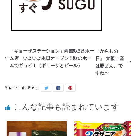
「ギョーザステーション」両国駅3番ホー
「からしの
ム店 いよいよ本日オープン！駅のホー
日」 大阪土産
ムでギョビ！（ギョーザとビール）
は豚まん、で
すね〜
Share This Post:
こんな記事も読まれています