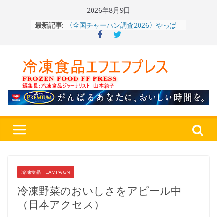
Skip
2026年8月9日
to
最新記事:
冷凍ワンプレート№1のニップン、9月
content
から新ブランド『ニップン、彩りごは
ん。』～”おいしさ”をアピール
餃子キャラ”ぎょざ・ぎょざお”POPUP
ストアで作者にご挨拶、新作”れいと
うこ～こ～”を知る
「CHEESE WONDER」5周年～夏に限
定さわやかフレーバー「CHEESE
WONDER YELLOW」復刻発売中
神楽茶屋『牛ホルモン炒め』（大分
県）：冷食番長タケムラダイ 〜ご当
地冷凍食品☆全国制覇への道～
第７
４歩
〈全国チャーハン調査2026〉やっぱ
りお米メニュー人気1位はチャーハン
～ニチレイフーズ調べ
冷凍食品 CAMPAIGN
冷凍野菜のおいしさをアピール中
（日本アクセス）