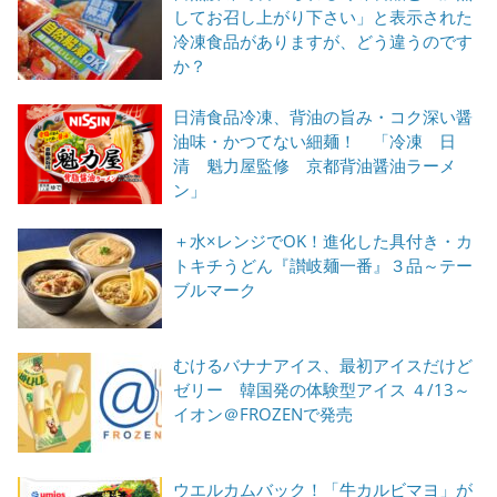
してお召し上がり下さい」と表示された
冷凍食品がありますが、どう違うのです
か？
日清食品冷凍、背油の旨み・コク深い醤
油味・かつてない細麺！ 「冷凍 日
清 魁力屋監修 京都背油醤油ラーメ
ン」
＋水×レンジでOK！進化した具付き・カ
トキチうどん『讃岐麺一番』３品～テー
ブルマーク
むけるバナナアイス、最初アイスだけど
ゼリー 韓国発の体験型アイス ４/13～
イオン＠FROZENで発売
ウエルカムバック！「牛カルビマヨ」が