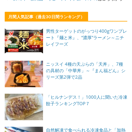
月間人気記事（過去30日間ランキング）
男性ターゲットのがっつり400gワンプレ
ート『麺と米』、“濃厚”ラーメン～ニチ
レイフーズ
ニッスイ 4種の天ぷらの「天丼」、7種
の具材の「中華丼」～『まん福どん』シ
リーズ第2弾で2品
「ヒルナンデス！」1000人に聞いた冷凍
餃子ランキングTOP７
自然解凍で食べられる冷凍食品と「加熱