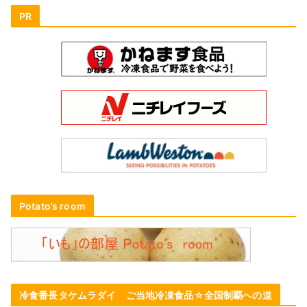
PR
Potato’s room
冷食番長タケムラダイ ご当地冷凍食品☆全国制覇への道