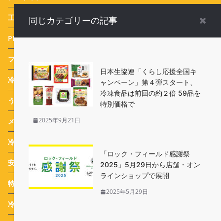
工場ルポ
(3)
同じカテゴリーの記事
PR特集
(25)
フードサービス
(1)
日本生協連「くらし応援全国キ
冷食番長タケムラダイ ご当地冷凍食品☆全国制覇への道
(74)
ャンペーン」第４弾スタート、
冷凍食品は前回の約２倍 59品を
うめたま食堂の冷凍野菜日和
(7)
特別価格で
2025年9月21日
メディア
(479)
冷凍食品 ブランド紹介
(4)
「ロック・フィールド感謝祭
安心・安全Q&A
(16)
2025」5月29日から店舗・オン
ラインショップで展開
特集
(22)
2025年5月29日
冷凍食品道場 入門編
(10)