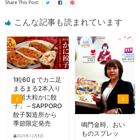
Share This Post:
こんな記事も読まれています
1粒60ｇでカニ足
まるまる2本入り
「超大粒かに餃
子」～SAPPORO
餃子製造所から
季節限定発売
鳴門金時、おい
ものスプレッ
2025年12月8日