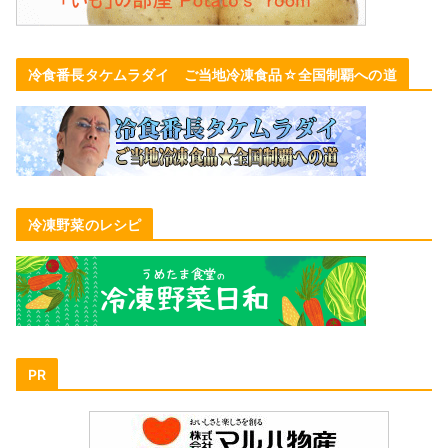
冷食番長タケムラダイ ご当地冷凍食品☆全国制覇への道
冷凍野菜のレシピ
PR