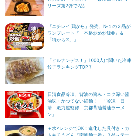
リーズ第2弾で2品
『ニチレイ 鶏から』発売、№１の２品が
ワンプレート『「本格炒め炒飯®」＆
「特から®」』
「ヒルナンデス！」1000人に聞いた冷凍
餃子ランキングTOP７
日清食品冷凍、背油の旨み・コク深い醤
油味・かつてない細麺！ 「冷凍 日
清 魁力屋監修 京都背油醤油ラーメ
ン」
＋水×レンジでOK！進化した具付き・カ
トキチうどん『讃岐麺一番』３品～テー