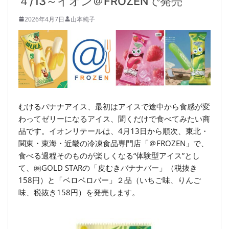
４/13～イオン＠FROZENで発売
2026年4月7日
山本純子
むけるバナナアイス、最初はアイスで途中から食感が変
わってゼリーになるアイス、聞くだけで食べてみたい商
品です。イオンリテールは、4月13日から順次、東北・
関東・東海・近畿の冷凍食品専門店「＠FROZEN」で、
食べる過程そのものが楽しくなる“体験型アイス”とし
て、㈱GOLD STARの「皮むきバナナバー」（税抜き
158円）と「ベロベロバー」２品（いちご味、りんご
味、税抜き158円）を発売します。