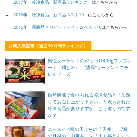
→
2017年 冷凍食品 新商品ランキング
はこちらから
→
2016年 冷凍食品 新商品ベスト10
はこちらから
→
2015年 新商品 × リピートアイテムベスト10
はこちらから
月間人気記事（過去30日間ランキング）
男性ターゲットのがっつり400gワンプレ
ート『麺と米』、“濃厚”ラーメン～ニチ
レイフーズ
自然解凍で食べられる冷凍食品と「加熱
してお召し上がり下さい」と表示された
冷凍食品がありますが、どう違うのです
か？
ニッスイ 4種の天ぷらの「天丼」、7種
の具材の「中華丼」～『まん福どん』シ