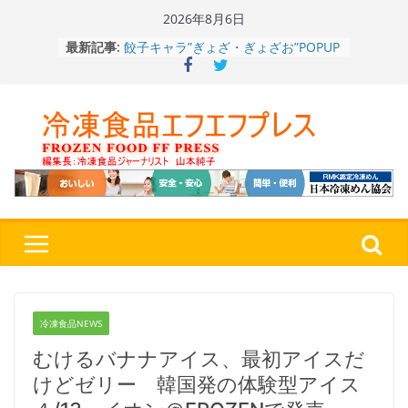
Skip
2026年8月6日
to
餃子キャラ”ぎょざ・ぎょざお”POPUP
最新記事:
content
ストアで作者にご挨拶、新作”れいと
うこ～こ～”を知る
「CHEESE WONDER」5周年～夏に限
定さわやかフレーバー「CHEESE
WONDER YELLOW」復刻発売中
今まで無かった大盛！水から簡単レン
ジ♪ふわもちめん！！「冷凍 日清の
どん兵衛 大盛 きつねうどん」
「同 肉うどん」
日清食品冷凍、背油の旨み・コク深い
醤油味・かつてない細麺！ 「冷凍
日清 魁力屋監修 京都背油醤油ラー
メン」
冷凍ワンプレート№1のニップン、9月
から新ブランド『ニップン、彩りごは
冷凍食品NEWS
ん。』～”おいしさ”をアピール
むけるバナナアイス、最初アイスだ
けどゼリー 韓国発の体験型アイス