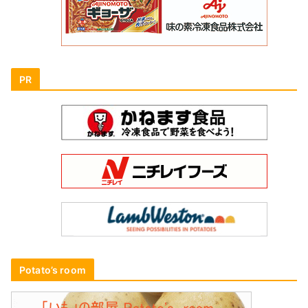
PR
Potato’s room