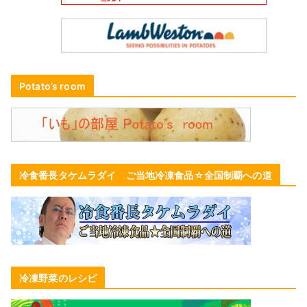
Potato’s room
冷食番長タケムラダイ ご当地冷凍食品☆全国制覇への道
冷凍野菜のレシピ