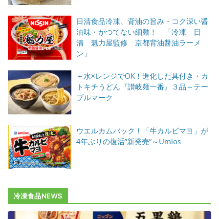
日清食品冷凍、背油の旨み・コク深い醤
油味・かつてない細麺！ 「冷凍 日
清 魁力屋監修 京都背油醤油ラーメ
ン」
＋水×レンジでOK！進化した具付き・カ
トキチうどん『讃岐麺一番』３品～テー
ブルマーク
ウエルカムバック！「牛カルビマヨ」が
4年ぶりの復活”新発売”～Umios
冷凍食品NEWS