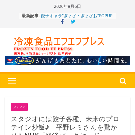
Skip
2026年8月6日
to
餃子キャラ”ぎょざ・ぎょざお”POPUP
最新記事:
content
ストアで作者にご挨拶、新作”れいと
うこ～こ～”を知る
「CHEESE WONDER」5周年～夏に限
定さわやかフレーバー「CHEESE
WONDER YELLOW」復刻発売中
今まで無かった大盛！水から簡単レン
ジ♪ふわもちめん！！「冷凍 日清の
どん兵衛 大盛 きつねうどん」
「同 肉うどん」
日清食品冷凍、背油の旨み・コク深い
醤油味・かつてない細麺！ 「冷凍
日清 魁力屋監修 京都背油醤油ラー
メン」
冷凍ワンプレート№1のニップン、9月
から新ブランド『ニップン、彩りごは
メディア
ん。』～”おいしさ”をアピール
スタジオには餃子各種、未来のプロ
テイン炒飯♪ 平野レミさんを驚か