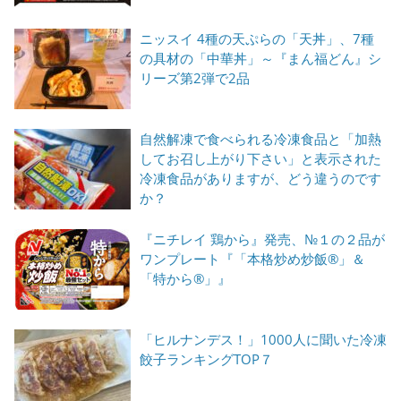
ニッスイ 4種の天ぷらの「天丼」、7種
の具材の「中華丼」～『まん福どん』シ
リーズ第2弾で2品
自然解凍で食べられる冷凍食品と「加熱
してお召し上がり下さい」と表示された
冷凍食品がありますが、どう違うのです
か？
『ニチレイ 鶏から』発売、№１の２品が
ワンプレート『「本格炒め炒飯®」＆
「特から®」』
「ヒルナンデス！」1000人に聞いた冷凍
餃子ランキングTOP７